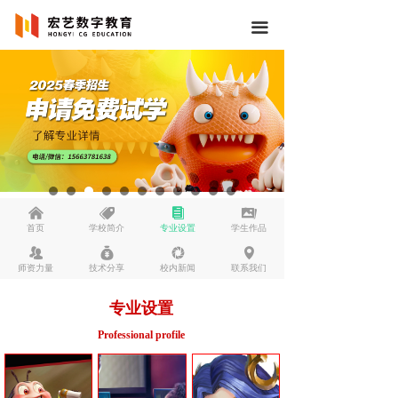
끀
낀
뀄
뀴
끡
首页
学校简介
专业设置
学生作品
뀡
낐
넆
넹
师资力量
技术分享
校内新闻
联系我们
专业设置
Professional profile