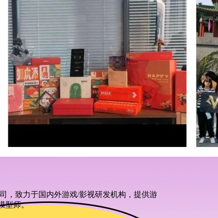
公司，致力于国内外游戏/影视研发机构，提供游
模型师。