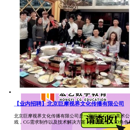
【业内招聘】北京巨摩视界文化传播有限公司
北京巨摩视界文化传播有限公司是一家游戏/CG3D美术
戏，CG需求制作以及技术解决方案，招聘岗位：3D角色