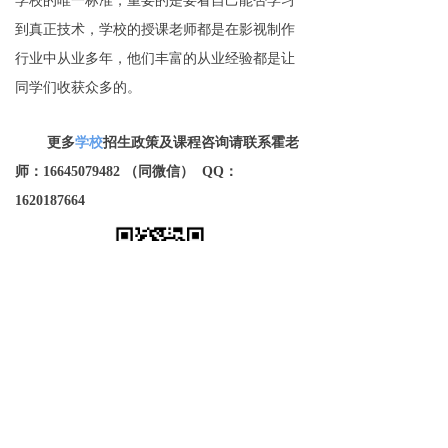
学校的唯一标准，重要的是要看自己能否学习
到真正技术，学校的
授课老师都是在影视制作
行业中从业多年，他们丰富的从业经验都是让
同学们收获众多的。
更多
学校
招生政策及课程咨询请联系霍老
师：
16645079482 （同微信） QQ：
1620187664
免费试学
뀳
16645079482（同微信）
뀰