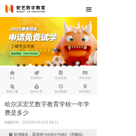
끀
낀
뀄
뀴
끡
首页
学校简介
专业设置
学生作品
뀡
낐
넆
넹
师资力量
技术分享
校内新闻
联系我们
哈尔滨宏艺数字教育学校一年学
费是多少
创建时间：
2023年3月10日
09:11
咨询报名：霍老师16645079482（同微信）
뀰