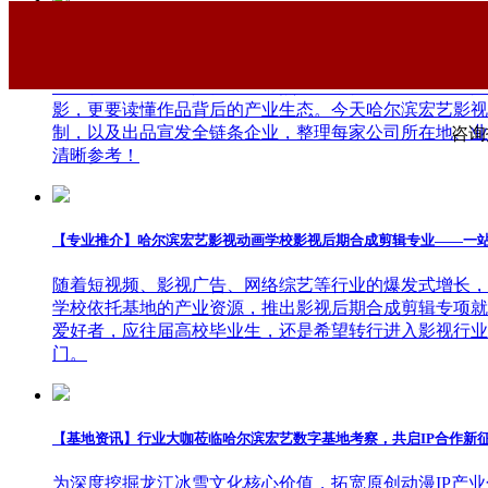
【干货分享】哈尔滨宏艺影视动画学校拆解暑期黑马《八仙！》幕后
大家都在看
暑期档口碑动画《八仙！》火热上映，很多同学沉浸在八
影，更要读懂作品背后的产业生态。今天哈尔滨宏艺影视
制，以及出品宣发全链条企业，整理每家公司所在地、业
咨询报
清晰参考！
【专业推介】哈尔滨宏艺影视动画学校影视后期合成剪辑专业——一
随着短视频、影视广告、网络综艺等行业的爆发式增长，
学校依托基地的产业资源，推出影视后期合成剪辑专项就
爱好者，应往届高校毕业生，还是希望转行进入影视行业
门。
【基地资讯】行业大咖莅临哈尔滨宏艺数字基地考察，共启IP合作新
为深度挖掘龙江冰雪文化核心价值，拓宽原创动漫IP产