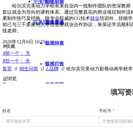
学生作品
招生问答
影视后期
哈尔滨完美动力学校有来自业内一线制作团队的资深教师
套以就业为导向的课程体系。通过完整真实的商业项目制作流
累制作技巧及经验。除专业权威的CG技术
就业
培训外，技能学
联系我们
业内资讯
游戏美术
学生作品
前已与三千多家用人单位签署就业合作协议，来保证学员顺利
线老师。
2020年12月6日
10:25
影视特效
技术分享
ꄀ
收藏
ꂃ
前一个：
无
ꁹ
后一个：
无
影视广告
技术问答
首页
ꄲ
招生问答
ꄲ
2.品牌
ꄲ
哈尔滨完美动力影视动画学校学
넶
浏览
栏目包装
业内招聘
量：
0
填写资
平面设计
姓名
手机号
*
短视频制作