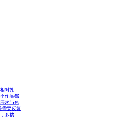
键
获
取
学
费
明
细
相对扎
个作品都
层次与色
是需要反复
，多揣