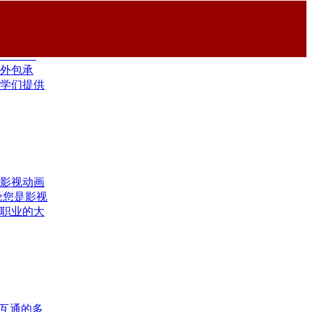
们不止观
外包承
学们提供
影视动画
论您是影视
职业的大
互通的多