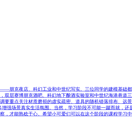
——朋克夜店、科幻工业和中世纪写实。三位同学的建模基础都
，双层赛博朋克酒吧、科幻地下酿酒实验室和中世纪海港巷道三
调要重点关注材质磨损的虚实疏密、道具的随机错落排布、远景
多增强场景真实生活氛围。当然，学习阶段不可能一蹴而就，还
察，才能熟稔于心。希望小可爱们可以在这个阶段的课程学习中