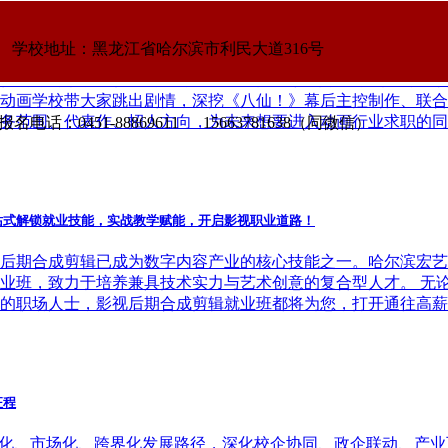
阵容！动画专业学子求职必看动画公司清单
学校地址：黑龙江省哈尔滨市利民大道316号
仙的奇幻故事、精良的3D动画画面之中。作为动画学习者，我
动画学校带大家跳出剧情，深挖《八仙！》幕后主控制作、联合
务范围、代表作、招人方向，为未来想要进入动画行业求职的同
名电话：0451-88869611 15663781638（同微信）
站式解锁就业技能，实战教学赋能，开启影视职业道路！
后期合成剪辑已成为数字内容产业的核心技能之一。哈尔滨宏艺
业班，致力于培养兼具技术实力与艺术创意的复合型人才。 无
的职场人士，影视后期合成剪辑就业班都将为您，打开通往高薪
征程
业化、市场化、跨界化发展路径，深化校企协同、政企联动、产业