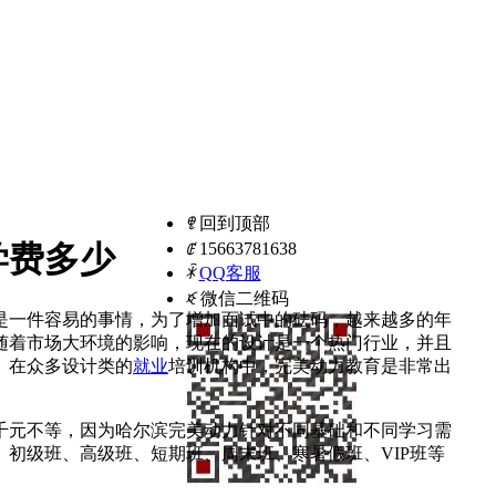
ꁸ
回到顶部
ꂅ
15663781638
学费多少
ꁗ
QQ客服
ꀥ
微信二维码
是一件容易的事情，为了增加面试中的砝码，越来越多的年
随着市场大环境的影响，现在的设计是一个热门行业，并且
。在众多设计类的
就业
培训机构中，完美动力教育是非常出
千元不等，因为哈尔滨完美动力针对不同基础和不同学习需
初级班、高级班、短期班、周末班、寒暑假班、VIP班等