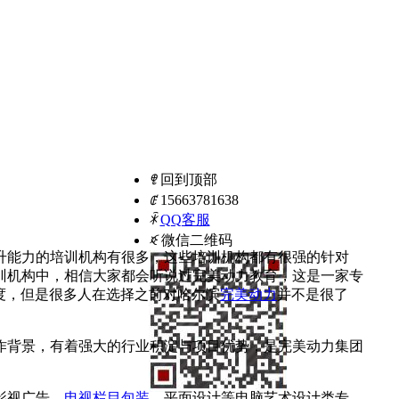
ꁸ
回到顶部
ꂅ
15663781638
ꁗ
QQ客服
ꀥ
微信二维码
升能力的培训机构有很多，这些培训机构都有很强的针对
训机构中，相信大家都会听说过完美动力教育，这是一家专
度，但是很多人在选择之前对哈尔滨
完美动力
并不是很了
作背景，有着强大的行业积淀与项目优势，是完美动力集团
影视广告、
电视栏目包装
、平面设计等电脑艺术设计类专