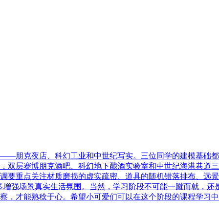
——朋克夜店、科幻工业和中世纪写实。三位同学的建模基础都
，双层赛博朋克酒吧、科幻地下酿酒实验室和中世纪海港巷道三
调要重点关注材质磨损的虚实疏密、道具的随机错落排布、远景
多增强场景真实生活氛围。当然，学习阶段不可能一蹴而就，还
察，才能熟稔于心。希望小可爱们可以在这个阶段的课程学习中