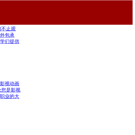
们不止观
外包承
学们提供
影视动画
论您是影视
职业的大