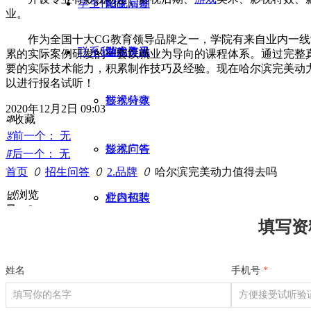
学生作品
招生问答
影视后期
业。
作为全国十大CG教育领导品牌之一，学院有来自业内一
联系我们
业内资讯
游戏美术
学生作品
累的实际案例研发的一套以就业为导向的课程体系。通过完整
要的实际技术能力，积累制作技巧及经验。现在哈尔滨完美动
以进行报名试听！
影视特效
技术分享
2020年12月2日
09:03
ꄀ
收藏
ꂃ
前一个：
无
影视广告
技术问答
ꁹ
后一个：
无
首页
ꄲ
招生问答
ꄲ
2.品牌
ꄲ
哈尔滨完美动力值得去吗
넶
浏览
栏目包装
业内招聘
量：
0
填写资
平面设计
姓名
手机号
*
短视频制作