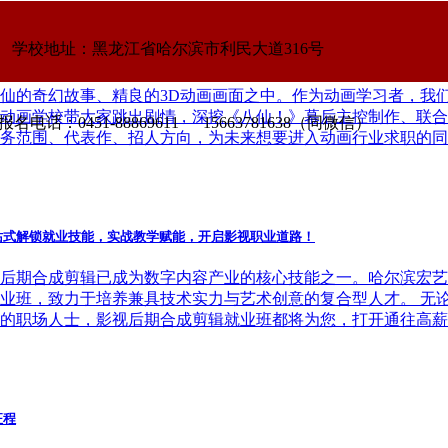
学校地址：黑龙江省哈尔滨市利民大道316号
阵容！动画专业学子求职必看动画公司清单
仙的奇幻故事、精良的3D动画画面之中。作为动画学习者，我
动画学校带大家跳出剧情，深挖《八仙！》幕后主控制作、联合
名电话：0451-88869611 15663781638（同微信）
务范围、代表作、招人方向，为未来想要进入动画行业求职的同
站式解锁就业技能，实战教学赋能，开启影视职业道路！
后期合成剪辑已成为数字内容产业的核心技能之一。哈尔滨宏艺
业班，致力于培养兼具技术实力与艺术创意的复合型人才。 无
的职场人士，影视后期合成剪辑就业班都将为您，打开通往高薪
征程