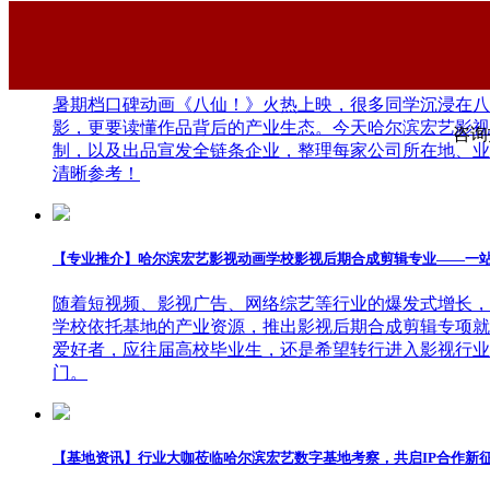
【干货分享】哈尔滨宏艺影视动画学校拆解暑期黑马《八仙！》幕后
大家都在看
暑期档口碑动画《八仙！》火热上映，很多同学沉浸在八
影，更要读懂作品背后的产业生态。今天哈尔滨宏艺影视
咨询报
制，以及出品宣发全链条企业，整理每家公司所在地、业
清晰参考！
【专业推介】哈尔滨宏艺影视动画学校影视后期合成剪辑专业——一
随着短视频、影视广告、网络综艺等行业的爆发式增长，
学校依托基地的产业资源，推出影视后期合成剪辑专项就
爱好者，应往届高校毕业生，还是希望转行进入影视行业
门。
【基地资讯】行业大咖莅临哈尔滨宏艺数字基地考察，共启IP合作新