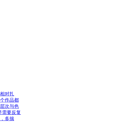
一
键
获
取
学
费
明
细
相对扎
个作品都
层次与色
是需要反复
，多揣