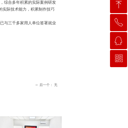
ꁸ
验，综合多年积累的实际案例研发
的实际技术能力，积累制作技巧
ꂅ
回到顶部
已与三千多家用人单位签署就业
ꁗ
15663781638
ꀥ
QQ客服
微信二维码
后一个：
无
ꁹ