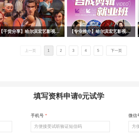
【干货分享】哈尔滨宏艺影视动画学校拆解暑期黑马《八仙！》幕后阵容！动画专业学子求职必看动画公司清单
【专业推介】哈尔滨宏艺影视动画学校影视后期合成剪辑专业——一站式解锁就业技能，实战教学赋能，开启影视职业道路！
暑期档口碑动画《八仙！》火热上映，
随着短视频、影视广告、网络综艺等行
很多同学沉浸在八仙的奇幻故事、精良
业的爆发式增长，后期合成剪辑已成为
上一页
1
2
3
4
5
下一页
的3D动画画面之中。作为动画学习
数字内容产业的核心技能之一。哈尔滨
者，我们不止观影，更要读懂作品背后
宏艺影视动画学校依托基地的产业资
的产业生态。今天哈尔滨宏艺影视动画
源，推出影视后期合成剪辑专项就业
学校带大家跳出剧情，深挖《八仙！》
班，致力于培养兼具技术实力与艺术创
幕后主控制作、联合外包承制，以及出
意的复合型人才。 无论您是影视爱好
品宣发全链条企业，整理每家公司所在
者，应往届高校毕业生，还是希望转行
填写资料申请0元试学
地、业务范围、代表作、招人方向，为
进入影视行业的职场人士，影视后期合
未来想要进入动画行业求职的同学们提
成剪辑就业班都将为您，打开通往高薪
供清晰参考！
职业的大门。
手机号
*
微信