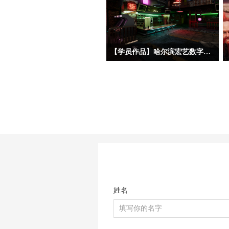
【学员作品】哈尔滨宏艺数字基地学员三维作品——初级材质
今天分享的三位初材班学员作品，分属
三种不同美术风格——朋克夜店、科幻
工业和中世纪写实。三位同学的建模基
础都相对扎实，都能熟练掌握场景完整
制作流程，在美术风格驾驭上，双层赛
博朋克酒吧、科幻地下酿酒实验室和中
世纪海港巷道三个作品都呈现了各自不
同的特点。作品在布置初期，授课老师
也强调要重点关注材质磨损的虚实疏
密、道具的随机错落排布、远景层次与
色彩对比的细化等优化环节，尽量弱化
姓名
模型的CG塑料感，多增强场景真实生
活氛围。当然，学习阶段不可能一蹴而
就，还是需要反复大量的练习和日常生