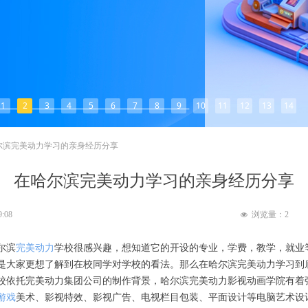
1
2
3
4
5
6
7
8
9
10
11
12
13
14
尔滨完美动力学习的亲身经历分享
在哈尔滨完美动力学习的亲身经历分享
9:08
浏览量：
2
넶
尔滨
完美动力
学校很感兴趣，想知道它的开设的专业，学费，教学，就业
是大家更想了解到在校同学对学校的看法。那么在哈尔滨完美动力学习到
校依托完美动力集团公司的制作背景，哈尔滨完美动力影视动画学院有着
游戏
美术、影视特效、影视广告、电视栏目包装、平面设计等电脑艺术设