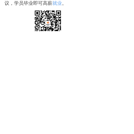
议，学员毕业即可高薪
就业
。
免费试学
뀳
16645079482（同微信）
뀰
上一篇：
无
ꄴ
下一篇：
无
ꄲ
学校地址：黑龙江省哈尔滨市利民大道316号
电话：0451-88869611 15663781638（同微信）
黑ICP备2021005910号-1