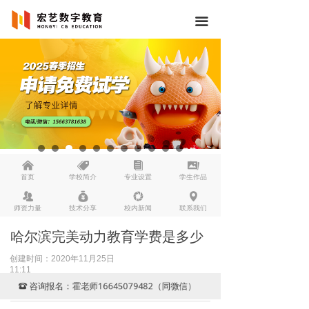
끀
낀
뀄
뀴
끡
首页
学校简介
专业设置
学生作品
뀡
낐
넆
넹
师资力量
技术分享
校内新闻
联系我们
哈尔滨完美动力教育学费是多少
创建时间：
2020年11月25日
11:11
咨询报名：霍老师16645079482（同微信）
뀰