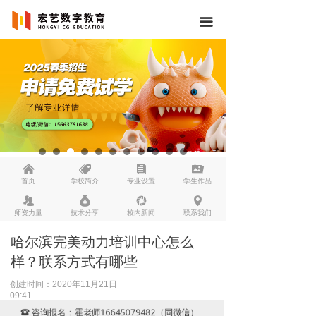
끀
낀
뀄
뀴
끡
首页
学校简介
专业设置
学生作品
뀡
낐
넆
넹
师资力量
技术分享
校内新闻
联系我们
哈尔滨完美动力培训中心怎么
样？联系方式有哪些
创建时间：
2020年11月21日
09:41
咨询报名：霍老师16645079482（同微信）
뀰