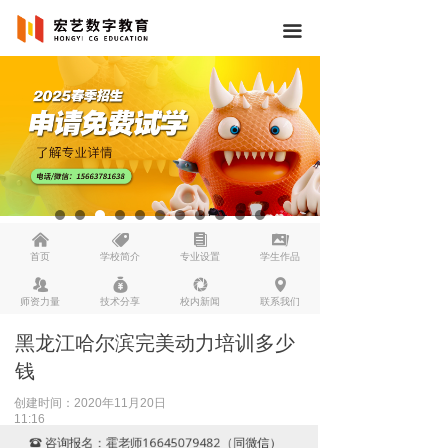
끀
낀
뀄
뀴
끡
首页
学校简介
专业设置
学生作品
뀡
낐
넆
넹
师资力量
技术分享
校内新闻
联系我们
黑龙江哈尔滨完美动力培训多少
钱
创建时间：
2020年11月20日
11:16
咨询报名：霍老师16645079482（同微信）
뀰