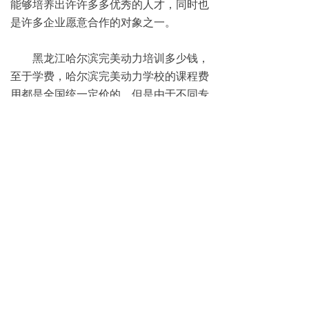
能够培养出许许多多优秀的人才，同时也
是许多企业愿意合作的对象之一。
黑龙江哈尔滨完美动力培训多少钱，
至于学费，哈尔滨完美动力学校的课程费
用都是全国统一定价的，但是由于不同专
业所学内容以及学习时长的不同，使得学
费也会有所不同，想要了解更多有关于学
习以及学习相关问题的小伙伴们，还可以
到官网通过
在线咨询
详细获取的哟！
免费试学
뀳
16645079482（同微信）
뀰