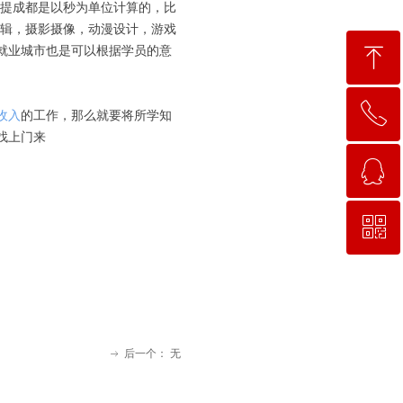
提成都是以秒为单位计算的，比
剪辑，摄影摄像，动漫设计，游戏
ꁸ
就业城市也是可以根据学员的意
ꂅ
回到顶部
收入
的工作，那么就要将所学知
找上门来
ꁗ
15663781638
ꀥ
QQ客服
微信二维码
后一个：
无
ꁹ