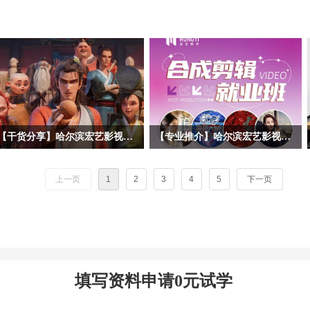
【干货分享】哈尔滨宏艺影视动画学校拆解暑期黑马《八仙！》幕后阵容！动画专业学子求职必看动画公司清单
【专业推介】哈尔滨宏艺影视动画学校影视后期合成剪辑专业——一站式解锁就业技能，实战教学赋能，开启影视职业道路！
暑期档口碑动画《八仙！》火热上映，
随着短视频、影视广告、网络综艺等行
很多同学沉浸在八仙的奇幻故事、精良
业的爆发式增长，后期合成剪辑已成为
上一页
1
2
3
4
5
下一页
的3D动画画面之中。作为动画学习
数字内容产业的核心技能之一。哈尔滨
者，我们不止观影，更要读懂作品背后
宏艺影视动画学校依托基地的产业资
的产业生态。今天哈尔滨宏艺影视动画
源，推出影视后期合成剪辑专项就业
学校带大家跳出剧情，深挖《八仙！》
班，致力于培养兼具技术实力与艺术创
幕后主控制作、联合外包承制，以及出
意的复合型人才。 无论您是影视爱好
品宣发全链条企业，整理每家公司所在
者，应往届高校毕业生，还是希望转行
填写资料申请0元试学
地、业务范围、代表作、招人方向，为
进入影视行业的职场人士，影视后期合
未来想要进入动画行业求职的同学们提
成剪辑就业班都将为您，打开通往高薪