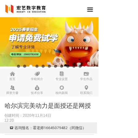
끀
낀
뀄
뀴
끡
首页
学校简介
专业设置
学生作品
뀡
낐
넆
넹
师资力量
技术分享
校内新闻
联系我们
哈尔滨完美动力是面授还是网授
创建时间：
2020年11月14日
12:20
咨询报名：霍老师16645079482（同微信）
뀰