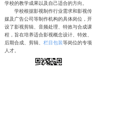
学校的教学成果以及自己适合的方向。
学校根据影视制作行业需求和影视传
媒及广告公司等制作机构的具体岗位，开
设了影视剪辑、音频处理、特效与合成课
程，旨在培养适合影视概念设计、特效、
后期合成、剪辑、
栏目包装
等岗位的专项
人才。
免费试学
뀳
16645079482（同微信）
뀰
上一篇：
无
ꄴ