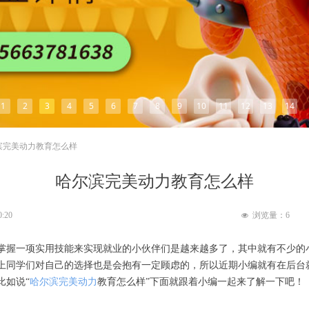
1
2
3
4
5
6
7
8
9
10
11
12
13
14
滨完美动力教育怎么样
哈尔滨完美动力教育怎么样
0:20
浏览量：
6
넶
掌握一项实用技能来实现就业的小伙伴们是越来越多了，其中就有不少的
上同学们对自己的选择也是会抱有一定顾虑的，所以近期小编就有在后台
比如说“
哈尔滨完美动力
教育怎么样”下面就跟着小编一起来了解一下吧！