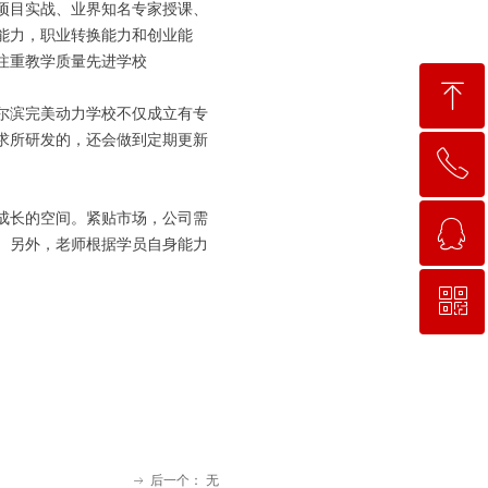
项目实战、业界知名专家授课、
能力，职业转换能力和创业能
注重教学质量先进学校
ꁸ
尔滨完美动力学校不仅成立有专
求所研发的，还会做到定期更新
ꂅ
回到顶部
成长的空间。紧贴市场，公司需
ꁗ
15663781638
。另外，老师根据学员自身能力
ꀥ
QQ客服
微信二维码
后一个：
无
ꁹ