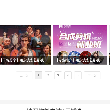
【干货分享】哈尔滨宏艺影视动画学校拆解暑期黑马《八仙！》幕后阵容！动画专业学子求职必看动画公司清单
【专业推介】哈尔滨宏艺影视动画学校影视后期合成剪辑专业——一站式解锁就业技能，实战教学赋能，开启影视职业道路！
暑期档口碑动画《八仙！》火热上映，
随着短视频、影视广告、网络综艺等行
很多同学沉浸在八仙的奇幻故事、精良
业的爆发式增长，后期合成剪辑已成为
上一页
1
2
3
4
5
下一页
的3D动画画面之中。作为动画学习
数字内容产业的核心技能之一。哈尔滨
者，我们不止观影，更要读懂作品背后
宏艺影视动画学校依托基地的产业资
的产业生态。今天哈尔滨宏艺影视动画
源，推出影视后期合成剪辑专项就业
学校带大家跳出剧情，深挖《八仙！》
班，致力于培养兼具技术实力与艺术创
幕后主控制作、联合外包承制，以及出
意的复合型人才。 无论您是影视爱好
品宣发全链条企业，整理每家公司所在
者，应往届高校毕业生，还是希望转行