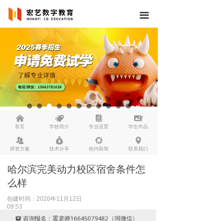
끀
낀
뀄
뀴
끡
首页
学校简介
专业设置
学生作品
뀡
낐
넆
넹
师资力量
技术分享
校内新闻
联系我们
哈尔滨完美动力校区宿舍条件怎
么样
创建时间：
2020年11月12日
09:53
咨询报名：霍老师16645079482（同微信）
뀰