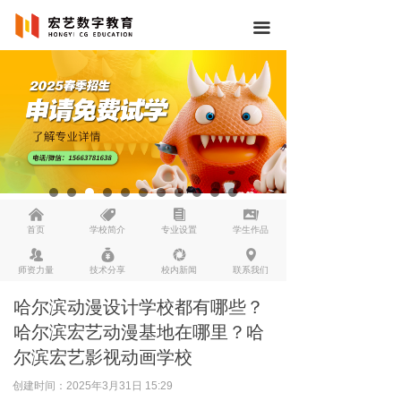
끀
낀
뀄
뀴
끡
首页
学校简介
专业设置
学生作品
뀡
낐
넆
넹
师资力量
技术分享
校内新闻
联系我们
哈尔滨动漫设计学校都有哪些？
哈尔滨宏艺动漫基地在哪里？哈
尔滨宏艺影视动画学校
创建时间：
2025年3月31日
15:29