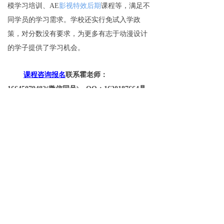
模学习培训、AE
影视特效后期
课程等，满足不
同学员的学习需求。学校还实行免试入学政
策，对分数没有要求，为更多有志于动漫设计
的学子提供了学习机会。
课程咨询报名
联系霍老师：
16645079482(微信同号)，QQ：1620187664具
体咨询，获取学费明细哦~
更多相关学校问答请点击
https://www.hrb-
cg.com/jswd
了解
免费试学
뀳