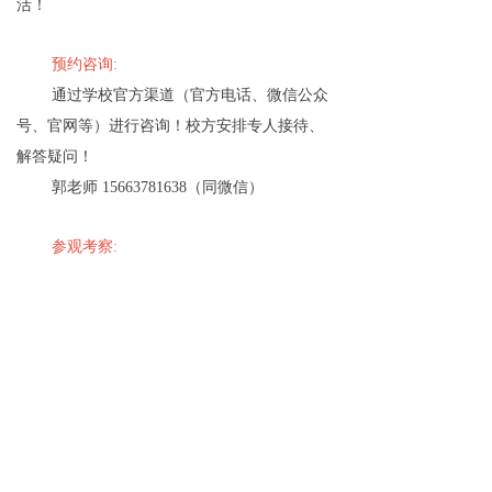
活！
预约咨询:
通过学校官方渠道（官方电话、微信公众
号、官网等）进行咨询！校方安排专人接待、
解答疑问！
郭老师 15663781638（同微信）
参观考察:
与招生老师提前预约，即可按约定时间亲
临校园，感受基地真实制作教学环境！
新班开学:
特别提醒，2025年春中专班正在招生中，
可随时插班进行免费试学，欢迎新同学加入！
更多校内资讯请关注学校官网：
www.hrb-