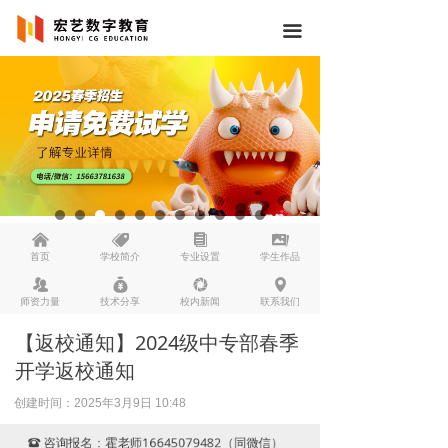
끀
낀
뀄
뀴
끡
首页
学校简介
专业设置
学生作品
뀡
낐
넆
넹
师资力量
技术分享
校内新闻
联系我们
【返校通知】2024级中专部春季
开学返校通知
创建时间：
2025年3月9日
10:48
咨询报名：霍老师16645079482（同微信）
뀰