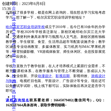
简
创建时间：
2023年6月8日
介
15:36
近期找了很多学校，都是在网上咨询的，现在想去学习实地考虑
专
学习，想了解一下，哈尔滨宏艺职业培训学校地址？
业
设
哈尔滨宏艺职业培训学校
成立于
2010年，迄今已有10余年的办学
置
历史。学校2020年学校喜迁新址，新校区毗邻哈尔滨江北大学
学
城，交通便利外兼具浓厚学习氛围与人文气息。新校区拥有独栋
生
教学楼，学生寝室、食堂、生活用品超市等配套设施齐全；教学
作
区涵盖专业动画教室、多媒体教室、实习机房与IMAC苹果机房
品
等；绿背拍摄影棚、VR游戏体验室、师生休闲区、全息投影展览
师
区等一应俱全。
资
力
学校一直致力于教学创新，在人才培养模式上紧跟行业需求，不
量
断升级课程体系，在教学服务与管理上不断突破，形成以人为
校
本，专业创新。开设
动漫设计
、
影视后期
、影视特效、
游戏设计
与制作
、电视栏目包装、平面设计、广告设计等专业。现在还可
内
以免费试学试听，线上线下都可以，实际体验后再决定是否学习
资
即可~
讯
技
课程咨询报名
联系霍老师：
16645079482(微信同号)，QQ：
术
1620187664具体咨询，获取学费明细哦~
分