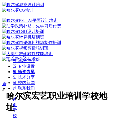
낀
首页
뀄
学校简介
뀴
专业设置
뀡
师资力量
끡
学生作品
낐
技术分享
넆
校内新闻
끀
넹
联系我们
ꁲ
哈尔滨宏艺职业培训学校地
首
页
址
学
校