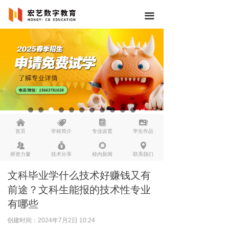
끀
낀
뀄
뀴
끡
首页
学校简介
专业设置
学生作品
뀡
낐
넆
넹
师资力量
技术分享
校内新闻
联系我们
文科毕业学什么技术好赚钱又有
前途？文科生能报的技术性专业
有哪些
创建时间：
2024年7月2日
10:24