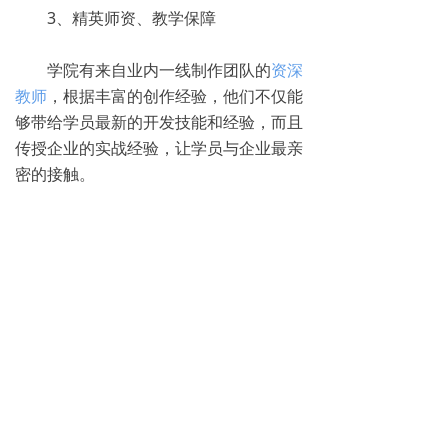
3、精英师资、教学保障
学院有来自业内一线制作团队的
资深
教师
，根据丰富的创作经验，他们不仅能
够带给学员最新的开发技能和经验，而且
传授企业的实战经验，让学员与企业最亲
密的接触。
4、就业安心、薪资保障
学院是针对企业做定向委培，学员入
学后签订就业协议，
就业体系
完整，合作
单位众多，确保毕业生迅速高薪就业。