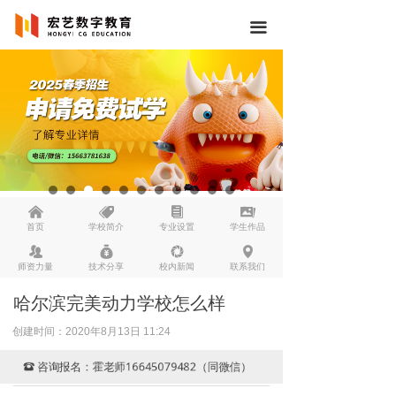
끀
낀
뀄
뀴
끡
首页
学校简介
专业设置
学生作品
뀡
낐
넆
넹
师资力量
技术分享
校内新闻
联系我们
哈尔滨完美动力学校怎么样
创建时间：
2020年8月13日
11:24
咨询报名：霍老师16645079482（同微信）
뀰