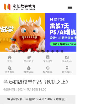
끀
낀
뀄
뀴
끡
首页
学校简介
专业设置
学生作品
뀡
낐
넆
넹
师资力量
技术分享
校内新闻
联系我们
学员初级模型作品《铁轨之上》
创建时间：
2024年5月16日
14:00
咨询报名：霍老师16645079482（同微信）
뀰