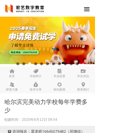
끀
낀
뀄
뀴
끡
首页
学校简介
专业设置
学生作品
뀡
낐
넆
넹
师资力量
技术分享
校内新闻
联系我们
哈尔滨完美动力学校每年学费多
少
创建时间：
2020年8月12日
09:54
咨询报名：霍老师16645079482（同微信）
뀰