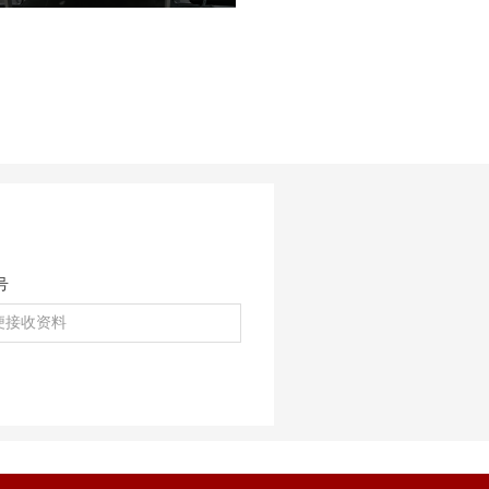
为深度挖掘龙江冰雪文化核心价值，拓
宽原创动漫IP产业化、市场化、跨界化
发展路径，深化校企协同、政企联动、
产业互通的多元合作格局，近日，多位
各行各业重量级行业大咖、产业专家莅
临宏艺数字冰雪文化影视动画基地参观
考察，并开展深度座谈。本次到访的嘉
宾阵容多元、资源雄厚，涵盖文化艺
术、职业教育、产业投融资、平台赋能
等多个核心领域，为宏艺数字《冰雪守
护联盟》IP的多元化落地、高端资源对
号
接、市场化升级带来全新机遇。