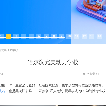
1
2
3
4
5
6
7
8
9
10
11
12
13
14
滨完美动力学校
哈尔滨完美动力学校
:43
浏览量：
1
넶
地区口碑一直都是比较好，是经国家批准、集学历教育与职业技能教育于
机构
，也是黑龙江省唯一一家独创“私人定制”授课模式的CG学院除专业权