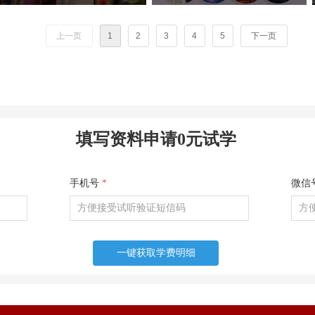
暑期档口碑动画《八仙！》火热上映，
随着短视频、影视广告、网络综艺等行
很多同学沉浸在八仙的奇幻故事、精良
业的爆发式增长，后期合成剪辑已成为
上一页
1
2
3
4
5
下一页
的3D动画画面之中。作为动画学习
数字内容产业的核心技能之一。哈尔滨
者，我们不止观影，更要读懂作品背后
宏艺影视动画学校依托基地的产业资
的产业生态。今天哈尔滨宏艺影视动画
源，推出影视后期合成剪辑专项就业
学校带大家跳出剧情，深挖《八仙！》
班，致力于培养兼具技术实力与艺术创
幕后主控制作、联合外包承制，以及出
意的复合型人才。 无论您是影视爱好
品宣发全链条企业，整理每家公司所在
者，应往届高校毕业生，还是希望转行
填写资料申请0元试学
地、业务范围、代表作、招人方向，为
进入影视行业的职场人士，影视后期合
未来想要进入动画行业求职的同学们提
成剪辑就业班都将为您，打开通往高薪
供清晰参考！
职业的大门。
手机号
*
微信
一键获取学费明细