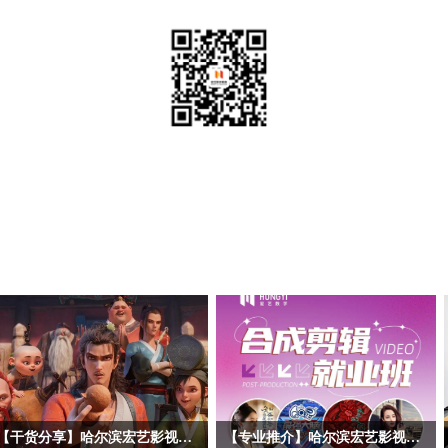
【干货分享】哈尔滨宏艺影视动画学校拆解暑期黑马《八仙！》幕后阵容！动画专业学子求职必看动画公司清单
【专业推介】哈尔滨宏艺影视动画学校影视后期合成剪辑专业——一站式解锁就业技能，实战教学赋能，开启影视职业道路！