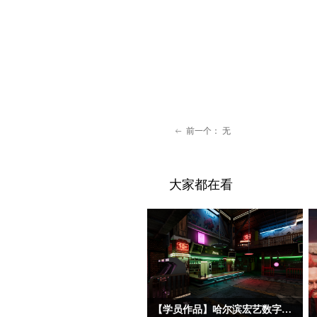
前一个：
无
ꂃ
大家都在看
【学员作品】哈尔滨宏艺数字基地学员三维作品——初级材质