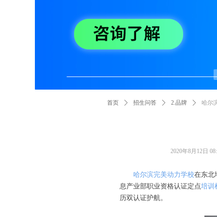
首页
ꄲ
招生问答
ꄲ
2.品牌
ꄲ
哈尔
2020年8月12日
08
哈尔滨完美动力学校
在东北
息产业部职业资格认证定点
培训
历双认证护航。