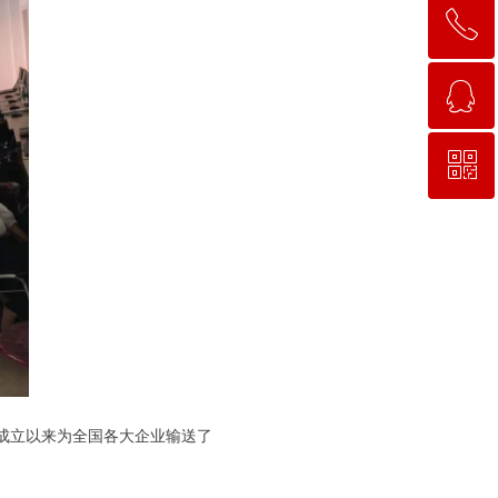
ꂅ
回到顶部
ꁗ
15663781638
ꀥ
QQ客服
微信二维码
成立以来为全国各大企业输送了