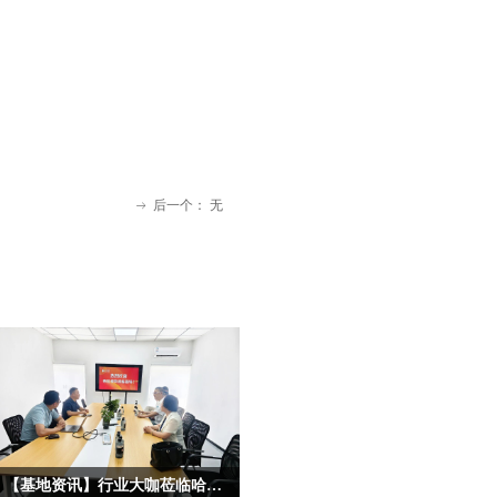
后一个：
无
ꁹ
【基地资讯】行业大咖莅临哈尔滨宏艺数字基地考察，共启IP合作新征程