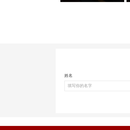
今天分享的三位初材班学员作品，分属
三种不同美术风格——朋克夜店、科幻
工业和中世纪写实。三位同学的建模基
础都相对扎实，都能熟练掌握场景完整
制作流程，在美术风格驾驭上，双层赛
博朋克酒吧、科幻地下酿酒实验室和中
世纪海港巷道三个作品都呈现了各自不
同的特点。作品在布置初期，授课老师
也强调要重点关注材质磨损的虚实疏
密、道具的随机错落排布、远景层次与
色彩对比的细化等优化环节，尽量弱化
姓名
模型的CG塑料感，多增强场景真实生
活氛围。当然，学习阶段不可能一蹴而
就，还是需要反复大量的练习和日常生
活中对各种物体材质与光影的细心观
察，才能熟稔于心。希望小可爱们可以
在这个阶段的课程学习中，多揣摩、多
努力！