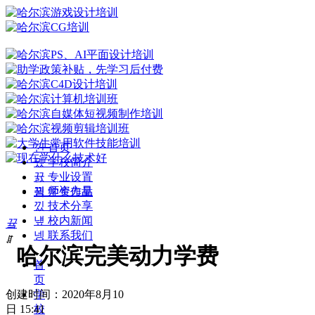
낀
首页
뀄
学校简介
뀴
专业设置
뀡
师资力量
끡
学生作品
낐
技术分享
넆
校内新闻
끀
넹
联系我们
ꁲ
哈尔滨完美动力学费
首
页
创建时间：
2020年8月10
学
日
15:41
校