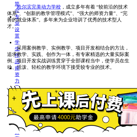
简
哈尔滨完美动力学校
，成立多年有着 “较前沿的技术
介
体系”、“创新的教学管理模式”、“强大的师资力量”、“完
专
善的就业体系”。多年来为企业培训了优秀的技术型人
业
才。
设
置
学
采用案例教学、实例教学、项目开发相结合的方法，
生
追求教学、实践、创作为一体，有专家精选的大量实际案
作
例、项目开发实战训练贯穿于全部课程当中，使学员在生
品
动、活泼、轻松的教学环境下接受较专业的技术。
师
资
力
量
校
内
资
讯
技
术
分