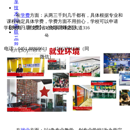
享
技
术
在
学费
方面：从两三千到几千都有，具体根据专业和
问
课程确定具体学费，学费方面不用担心，学校可以申请
答
【先学习后付费】，免除后顾之后。
学校地址：黑龙江省哈尔滨市利民大道316
联
号
系
我
电话：0451-88869611 15663781638（同
们
招
微信）
生
问
答