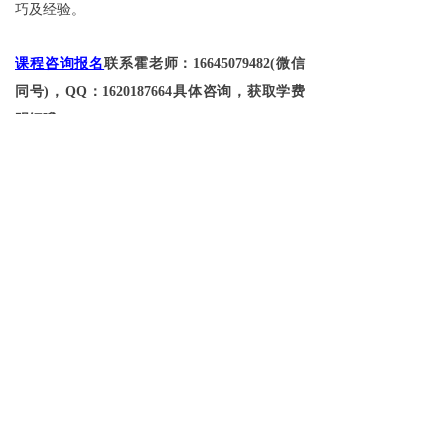
巧及经验。
课程咨询报名
联系霍老师：16645079482(微信
同号)，QQ：1620187664具体咨询，获取学费
明细哦~
更多相关学校问答请点击
https://www.hrb-
cg.com/jswd
了解
免费试学
뀳
16645079482（同微信）
뀰