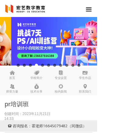
끀
낀
뀄
뀴
끡
首页
学校简介
专业设置
学生作品
뀡
낐
넆
넹
师资力量
技术分享
校内新闻
联系我们
pr培训班
创建时间：
2023年11月21日
14:33
咨询报名：霍老师16645079482（同微信）
뀰