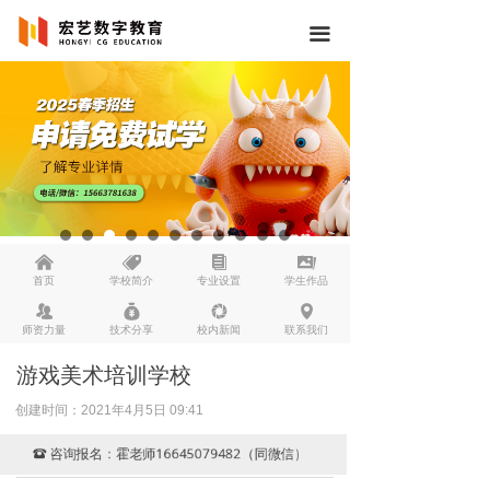
끀
낀
뀄
뀴
끡
首页
学校简介
专业设置
学生作品
뀡
낐
넆
넹
师资力量
技术分享
校内新闻
联系我们
游戏美术培训学校
创建时间：
2021年4月5日
09:41
咨询报名：霍老师16645079482（同微信）
뀰