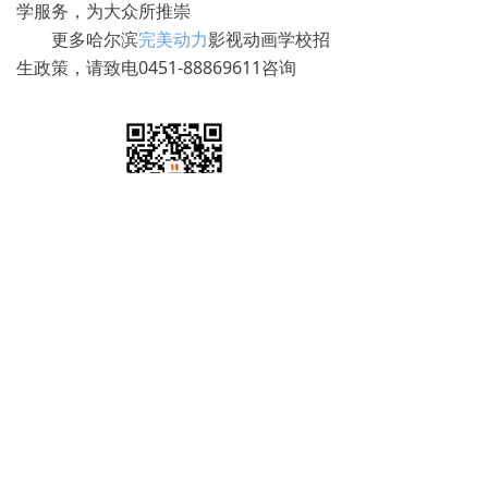
学服务，为大众所推崇
更多哈尔滨
完美动力
影视动画学校招
生政策，请致电0451-88869611咨询
免费试学
뀳
16645079482（同微信）
뀰
上一篇：
无
ꄴ
下一篇：
无
ꄲ