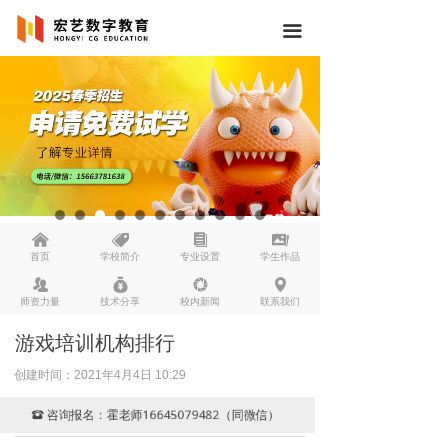
끀
낀
뀄
뀴
끡
首页
学校简介
专业设置
学生作品
뀡
낐
넆
넹
师资力量
技术分享
校内新闻
联系我们
游戏培训机构排行
创建时间：
2021年4月4日
10:29
咨询报名：霍老师16645079482（同微信）
뀰