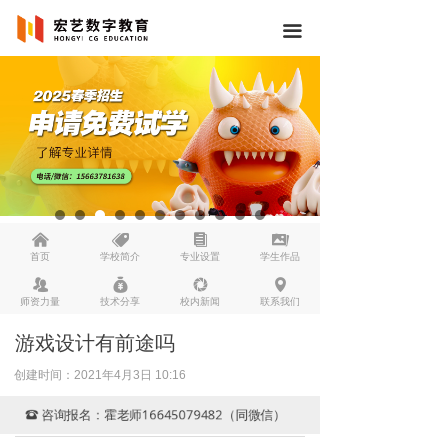
끀
낀
뀄
뀴
끡
首页
学校简介
专业设置
学生作品
뀡
낐
넆
넹
师资力量
技术分享
校内新闻
联系我们
游戏设计有前途吗
创建时间：
2021年4月3日
10:16
咨询报名：霍老师16645079482（同微信）
뀰