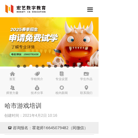
끀
낀
뀄
뀴
끡
首页
学校简介
专业设置
学生作品
뀡
낐
넆
넹
师资力量
技术分享
校内新闻
联系我们
哈市游戏培训
创建时间：
2021年4月2日
10:16
咨询报名：霍老师16645079482（同微信）
뀰