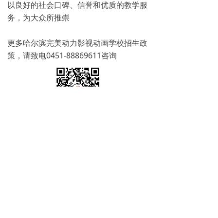
以良好的社会口碑、信誉和优质的教学服
务，为大众所推崇
更多哈尔滨完美动力影视动画学校招生政
策，请致电0451-88869611咨询
免费试学
뀳
16645079482（同微信）
뀰
上一篇：
无
ꄴ
下一篇：
无
ꄲ