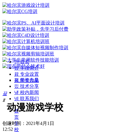
낀
首页
뀄
学校简介
뀴
专业设置
뀡
师资力量
끡
学生作品
낐
技术分享
넆
校内新闻
끀
넹
联系我们
ꁲ
动漫游戏学校
首
页
创建时间：
2021年4月1日
学
12:52
校