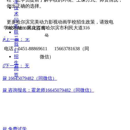
享
做出正确的选择。
技
术
问
更多哈尔滨完美动力影视动画学校招生政策，请致电
答
学校地址：黑龙江省哈尔滨市利民大道316
0451-88869611咨询
联
号
系
ꄴ
上一篇：
无
我
电话：0451-88869611 15663781638（同
们
招
微信）
生
ꄲ
下一篇：
无
问
答
뀰
16645079482（同微信）
뀰
咨询报名：霍老师16645079482（同微信）
뀳
免费试学