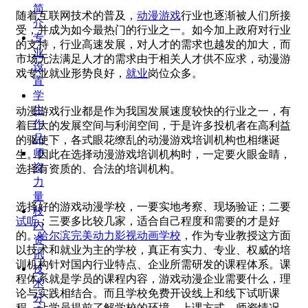
简
随着互联网技术的普及，
动漫游戏
行业也逐渐被人们所接
介
受，并成为如今最热门的行业之一。如今加上政府对行业
专
的支持，行业高速发展，对人才的需求也越发的加大，而
业
市场无法满足人才的需求由于相关人才供不应求，动漫游
设
戏专业就业形势良好，
就业
岗位众多。
置
学
生
动漫游戏行业都是作为我国发展速度较快的行业之一，有
作
着巨大的发展空间与利润空间，于是许多投机者在高利益
品
的驱使下，各式眼花缭乱的动漫游戏培训机构也相继诞
师
生。因此在选择动漫游戏培训机构时，一定要火眼金睛，
资
选择有资质的、合法的培训机构。
力
量
选择好的游戏动漫学校，一要实地考察、现场验证；二要
校
试听
；三要多比较几家，适合自己程度和需要的才是好
内
的。
哈尔滨完美动力影视动画学校
，作为专业教授这方面
资
以技术和就业为主的学校，真正有实力、专业、权威的培
讯
训机构针对国内行业特点、企业所需研发的课程体系。课
技
程体系就是学员的课程内容，游戏动漫企业需要什么，理
术
论与实践相结合。而且学校免费开设线上和线下试听课
分
程，让学员提前了解学校的环境、上课方式、师资情况，