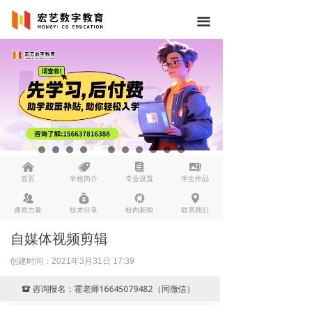
끀
낀
뀄
뀴
끡
首页
学校简介
专业设置
学生作品
뀡
낐
넆
넹
师资力量
技术分享
校内新闻
联系我们
自媒体视频剪辑
创建时间：
2021年3月31日
17:39
咨询报名：霍老师16645079482（同微信）
뀰