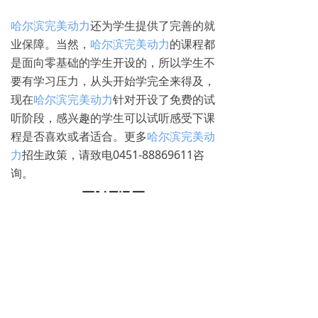
哈尔滨完美动力
还为学生提供了完善的就
业保障。当然，
哈尔滨完美动力
的课程都
是面向零基础的学生开设的，所以学生不
要有学习压力，从头开始学完全来得及，
现在
哈尔滨完美动力
针对开设了免费的试
听阶段，感兴趣的学生可以试听感受下课
程是否喜欢或者适合。更多
哈尔滨完美动
力
招生政策，请致电0451-88869611咨
询。
免费试学
뀳
16645079482（同微信）
뀰