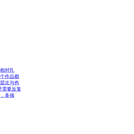
取
学
费
明
细
相对扎
个作品都
层次与色
是需要反复
，多揣