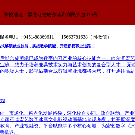
仙的奇幻故事、精良的3D动画画面之中。作为动画学习者，我
动画学校带大家跳出剧情，深挖《八仙！》幕后主控制作、联合
学校地址：黑龙江省哈尔滨市利民大道316号
务范围、代表作、招人方向，为未来想要进入动画行业求职的同
名电话：0451-88869611 15663781638（同微信）
站式解锁就业技能，实战教学赋能，开启影视职业道路！
后期合成剪辑已成为数字内容产业的核心技能之一。哈尔滨宏艺
业班，致力于培养兼具技术实力与艺术创意的复合型人才。 无
的职场人士，影视后期合成剪辑就业班都将为您，打开通往高薪
征程
业化、市场化、跨界化发展路径，深化校企协同、政企联动、产业
专家莅临宏艺数字冰雪文化影视动画基地参观考察，并开展深度
教育、产业投融资、平台赋能等多个核心领域，为宏艺数字《冰
全新机遇。