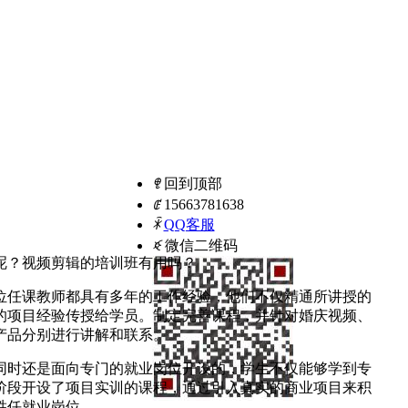
ꁸ
回到顶部
ꂅ
15663781638
ꁗ
QQ客服
ꀥ
微信二维码
呢？视频剪辑的培训班有用吗？
位任课教师都具有多年的工作经验，他们不仅精通所讲授的
的项目经验传授给学员。制定完善课程，并针对婚庆视频、
产品分别进行讲解和联系。
同时还是面向专门的就业岗位开设的，学生不仅能够学到专
阶段开设了项目实训的课程，通过引入真实的商业项目来积
胜任就业岗位。