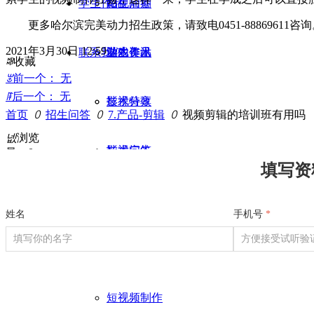
学生作品
招生问答
影视后期
更多哈尔滨完美动力招生政策，请致电0451-88869611咨
2021年3月30日
12:59
联系我们
业内资讯
游戏美术
学生作品
ꄀ
收藏
ꂃ
前一个：
无
ꁹ
后一个：
无
影视特效
技术分享
首页
ꄲ
招生问答
ꄲ
7.产品-剪辑
ꄲ
视频剪辑的培训班有用吗
넶
浏览
影视广告
技术问答
量：
0
填写资
栏目包装
业内招聘
姓名
手机号
*
平面设计
短视频制作