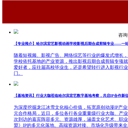
暑期档口碑动画《八仙！》火热上映，很多同学沉浸在八
影，更要读懂作品背后的产业生态。今天哈尔滨宏艺影视
制，以及出品宣发全链条企业，整理每家公司所在地、业
清晰参考！
咨询报
【专业推介】哈尔滨宏艺影视动画学校影视后期合成剪辑专业——一
随着短视频、影视广告、网络综艺等行业的爆发式增长，
学校依托基地的产业资源，推出影视后期合成剪辑专项就
爱好者，应往届高校毕业生，还是希望转行进入影视行业
门。
【基地资讯】行业大咖莅临哈尔滨宏艺数字基地考察，共启IP合作新
为深度挖掘龙江冰雪文化核心价值，拓宽原创动漫IP产
元合作格局，近日，多位各行各业重量级行业大咖、产业
次到访的嘉宾阵容多元、资源雄厚，涵盖文化艺术、职业
盟》IP的多元化落地、高端资源对接、市场化升级带来