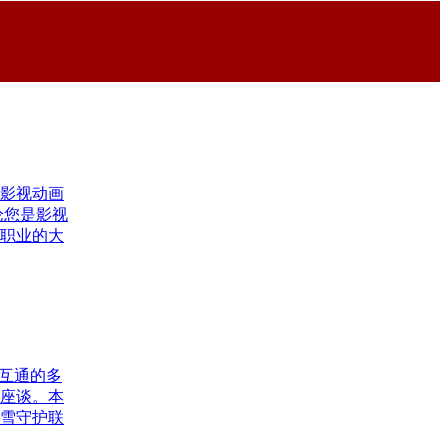
们不止观
外包承
学们提供
影视动画
论您是影视
职业的大
互通的多
座谈。本
雪守护联