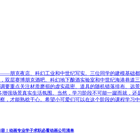
——朋克夜店、科幻工业和中世纪写实。三位同学的建模基础都
，双层赛博朋克酒吧、科幻地下酿酒实验室和中世纪海港巷道三
调要重点关注材质磨损的虚实疏密、道具的随机错落排布、远景
多增强场景真实生活氛围。当然，学习阶段不可能一蹴而就，还
察，才能熟稔于心。希望小可爱们可以在这个阶段的课程学习中
阵容！动画专业学子求职必看动画公司清单