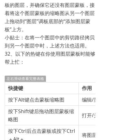
板的图层，并确保它还没有图层蒙板，接
着将这个图层蒙板的缩略图从另一个图层
上拖动到“图层”调板底部的“添加图层蒙
板”上方。
小贴士：在将一个图层中的剪切路径拷贝
到另一个图层中时，上述方法也适用。
32、以下的热键在你使用图层蒙板时能够
帮上忙：
左右滑动查看完整表格
快捷键
作用
按下Alt键点击蒙板缩略图
编辑/显示图层蒙板
按下Shift键后拖动图层蒙板缩
打开/关闭图层蒙板
略图
按下Ctrl后点击蒙板或按下Ctrl
将图层蒙板作为选区载入
＋Alt＋