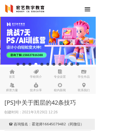
끀
낀
뀄
뀴
끡
首页
学校简介
专业设置
学生作品
뀡
낐
넆
넹
师资力量
技术分享
校内新闻
联系我们
[PS]中关于图层的42条技巧
创建时间：
2021年3月29日
12:26
咨询报名：霍老师16645079482（同微信）
뀰