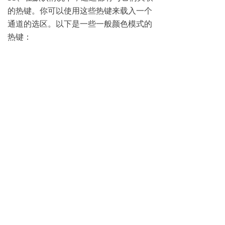
的热键。你可以使用这些热键来载入一个
通道的选区。以下是一些一般颜色模式的
热键：
左右滑动查看完整表格
RGB模式
CYMK模式
Index模式
Ctrl＋~＝RGB
Ctrl＋~＝CYMK
Ctrl＋1＝Index
Ctrl＋2＝其他通
Ctrl＋1＝红
Ctrl＋1＝青绿
道
Ctrl＋2＝绿
Ctrl＋2＝黄
Ctrl＋3＝蓝
Ctrl＋3＝品红
……
Ctrl＋4＝其他通
Ctrl＋4＝黑
（依此类推）
道
Ctrl＋5＝其他通