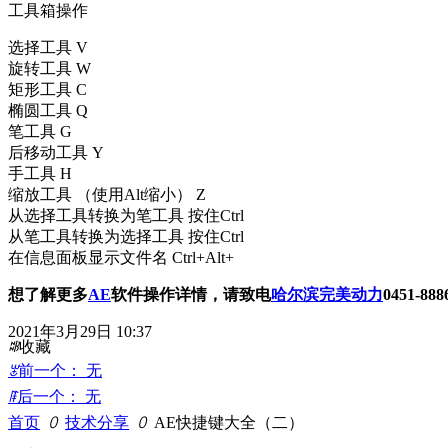
工具箱操作
选择工具 V
旋转工具 W
矩形工具 C
椭圆工具 Q
笔工具 G
后移动工具 Y
手工具 H
缩放工具 （使用Alt缩小） Z
从选择工具转换为笔工具 按住Ctrl
从笔工具转换为选择工具 按住Ctrl
在信息面板显示文件名 Ctrl+Alt+
想了解更多
AE
软件操作详情，请致电
哈尔滨完美动力
0451-8
2021年3月29日
10:37
ꄀ
收藏
ꂃ
前一个：
无
ꁹ
后一个：
无
首页
ꄲ
技术分享
ꄲ
AE快捷键大全（二）