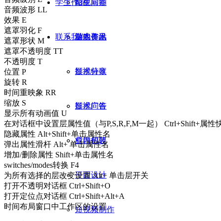
学生作品
招生问答
影视后期
音频波形 LL
效果 E
遮罩羽化 F
联系我们
业内资讯
游戏美术
学生作品
遮罩形状 M
遮罩不透明度 TT
不透明度 T
影视特效
技术分享
位置 P
旋转 R
时间重映象 RR
缩放 S
影视广告
技术问答
显示所有动画值 U
在对话框中设置层属性值（与P,S,R,F,M一起） Ctrl+Shift+属
隐藏属性 Alt+Shift+单击属性名
栏目包装
业内招聘
弹出属性滑杆 Alt+ 单击属性名
增加/删除属性 Shift+单击属性名
switches/modes转换 F4
平面设计
为所有选择的层改变设置 Alt+ 单击层开关
打开不透明对话框 Ctrl+Shift+O
打开定位点对话框 Ctrl+Shift+Alt+A
时间布局窗口中工作区的设置
短视频制作