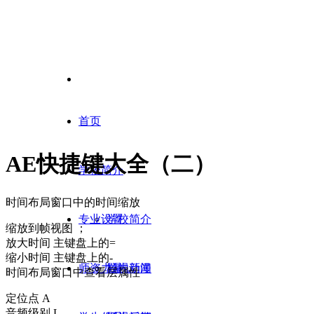
首页
AE快捷键大全（二）
学校简介
时间布局窗口中的时间缩放
专业设置
学校简介
缩放到帧视图 ；
放大时间 主键盘上的=
缩小时间 主键盘上的-
师资力量
校内新闻
影视动漫
时间布局窗口中查看层属性
定位点 A
音频级别 L