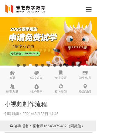
끀
낀
뀄
뀴
끡
首页
学校简介
专业设置
学生作品
뀡
낐
넆
넹
师资力量
技术分享
校内新闻
联系我们
小视频制作流程
创建时间：
2021年3月28日
14:45
咨询报名：霍老师16645079482（同微信）
뀰