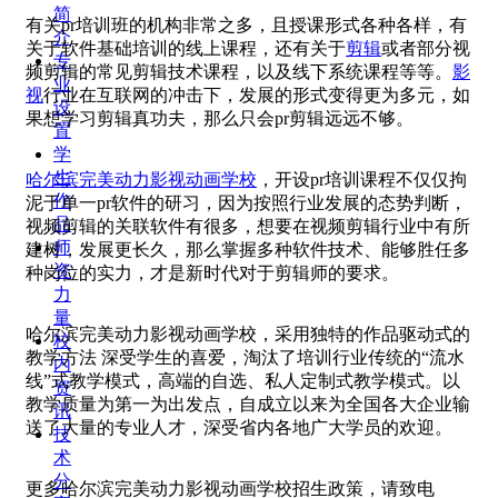
简
有关pr培训班的机构非常之多，且授课形式各种各样，有
介
关于软件基础培训的线上课程，还有关于
剪辑
或者部分视
专
频剪辑的常见剪辑技术课程，以及线下系统课程等等。
影
业
视
行业在互联网的冲击下，发展的形式变得更为多元，如
设
果想学习剪辑真功夫，那么只会pr剪辑远远不够。
置
学
生
哈尔滨完美动力影视动画学校
，开设pr培训课程不仅仅拘
作
泥于单一pr软件的研习，因为按照行业发展的态势判断，
品
视频剪辑的关联软件有很多，想要在视频剪辑行业中有所
师
建树，发展更长久，那么掌握多种软件技术、能够胜任多
资
种岗位的实力，才是新时代对于剪辑师的要求。
力
量
哈尔滨完美动力影视动画学校，采用独特的作品驱动式的
校
教学方法 深受学生的喜爱，淘汰了培训行业传统的“流水
内
线”式教学模式，高端的自选、私人定制式教学模式。以
资
教学质量为第一为出发点，自成立以来为全国各大企业输
讯
送了大量的专业人才，深受省内各地广大学员的欢迎。
技
术
分
更多哈尔滨完美动力影视动画学校招生政策，请致电