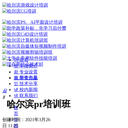
낀
首页
뀄
学校简介
뀴
专业设置
뀡
师资力量
끡
学生作品
낐
技术分享
넆
校内新闻
끀
넹
联系我们
ꁲ
哈尔滨pr培训班
首
页
创建时间：
2021年3月26
学
日
11:25
校