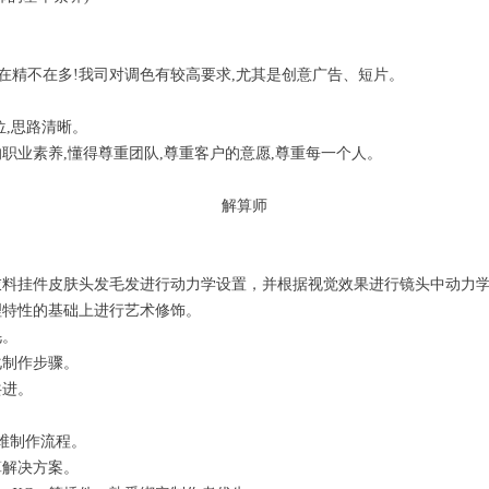
品在精不在多!我司对调色有较高要求,尤其是创意广告、短片。
位,思路清晰。
职业素养,懂得尊重团队,尊重客户的意愿,尊重每一个人。
解算师
衣料挂件皮肤头发毛发进行动力学设置，并根据视觉效果进行镜头中动力
理特性的基础上进行艺术修饰。
毛。
化制作步骤。
共进。
三维制作流程。
算解决方案。