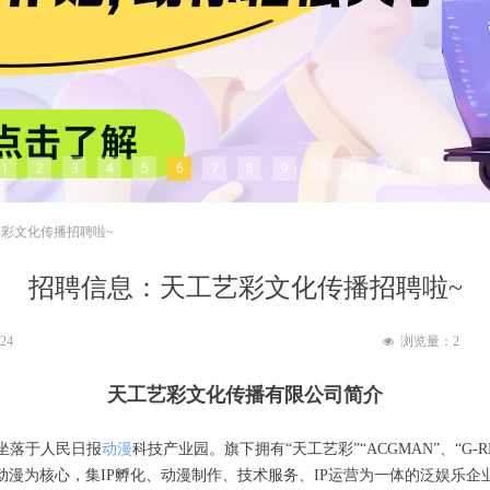
1
2
3
4
5
6
7
8
9
10
11
12
13
14
彩文化传播招聘啦~
招聘信息：天工艺彩文化传播招聘啦~
:24
浏览量：
2
넶
天工艺彩文化传播有限公司简介
坐落于人民日报
动漫
科技产业园。旗下拥有“天工艺彩”“ACGMAN”、“G-RE
创动漫为核心，集IP孵化、动漫制作、技术服务、IP运营为一体的泛娱乐企