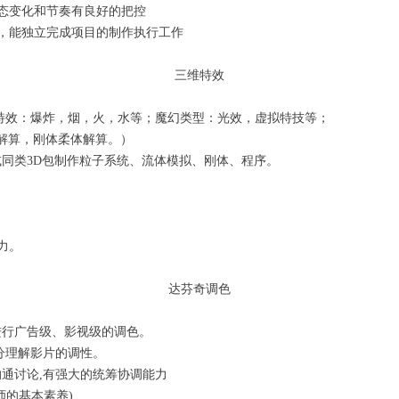
动态变化和节奏有良好的把控
美，能独立完成项目的制作执行工作
三维特效
然特效：爆炸，烟，火，水等；魔幻类型：光效，虚拟特技等；
解算，刚体柔体解算。）
ni软件或同类3D包制作粒子系统、流体模拟、刚体、程序。
力。
达芬奇调色
进行广告级、影视级的调色。
分理解影片的调性。
沟通讨论,有强大的统筹协调能力
师的基本素养)