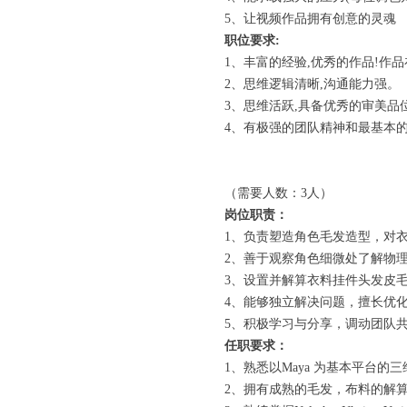
5、让视频作品拥有创意的灵魂
职位要求:
1、丰富的经验,优秀的作品!作
2、思维逻辑清晰,沟通能力强。
3、思维活跃,具备优秀的审美品
4、有极强的团队精神和最基本的
（需要人数：3人）
岗位职责：
1、负责塑造角色毛发造型，对
2、善于观察角色细微处了解物
3、设置并解算衣料挂件头发皮
4、能够独立解决问题，擅长优
5、积极学习与分享，调动团队
任职要求：
1、熟悉以Maya 为基本平台的
2、拥有成熟的毛发，布料的解