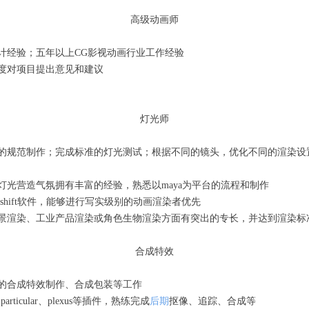
高级动画师
设计经验；五年以上CG影视动画行业工作经验
角度对项目提出意见和建议
灯光师
渲染的规范制作；完成标准的灯光测试；根据不同的镜头，优化不同的渲染
用灯光营造气氛拥有丰富的经验，熟悉以maya为平台的流程和制作
dshift软件，能够进行写实级别的动画渲染者优先
在场景渲染、工业产品渲染或角色生物渲染方面有突出的专长，并达到渲染标
合成特效
目的合成特效制作、合成包装等工作
ticular、plexus等插件，熟练完成
后期
抠像、追踪、合成等