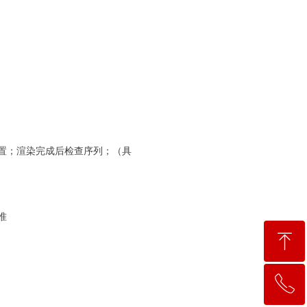
设置；渲染完成后检查序列；（具
准
ꁸ
ꂅ
回到顶部