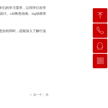
学们的学习需求，让同学们在学
ꁸ
设计、c4d角色动画、mg动画等
ꂅ
回到顶部
进步的同时，还能深入了解行业
ꁗ
15663781638
ꀥ
QQ客服
微信二维码
后一个：
无
ꁹ