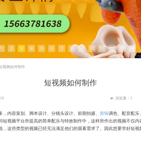
1
2
3
4
5
6
7
8
9
10
11
12
13
14
短视频如何制作
短视频如何制作
:19
浏览量：
5
넶
多，内容策划、脚本设计、分镜头设计、前期拍摄、
剪辑
调色、配音配乐
和短视频平台所提高的简单配乐与特效制作中，这样所作出的视频不仅内
说，这些类型的视频已经无法满足他们的观看需求了。因此想要学好短视