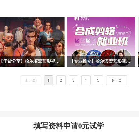
【干货分享】哈尔滨宏艺影视动画学校拆解暑期黑马《八仙！》幕后阵容！动画专业学子求职必看动画公司清单
【专业推介】哈尔滨宏艺影视动画学校影视后期合成剪辑专业——一站式解锁就业技能，实战教学赋能，开启影视职业道路！
暑期档口碑动画《八仙！》火热上映，
随着短视频、影视广告、网络综艺等行
很多同学沉浸在八仙的奇幻故事、精良
业的爆发式增长，后期合成剪辑已成为
上一页
1
2
3
4
5
下一页
的3D动画画面之中。作为动画学习
数字内容产业的核心技能之一。哈尔滨
者，我们不止观影，更要读懂作品背后
宏艺影视动画学校依托基地的产业资
的产业生态。今天哈尔滨宏艺影视动画
源，推出影视后期合成剪辑专项就业
学校带大家跳出剧情，深挖《八仙！》
班，致力于培养兼具技术实力与艺术创
幕后主控制作、联合外包承制，以及出
意的复合型人才。 无论您是影视爱好
品宣发全链条企业，整理每家公司所在
者，应往届高校毕业生，还是希望转行
填写资料申请0元试学
地、业务范围、代表作、招人方向，为
进入影视行业的职场人士，影视后期合
未来想要进入动画行业求职的同学们提
成剪辑就业班都将为您，打开通往高薪