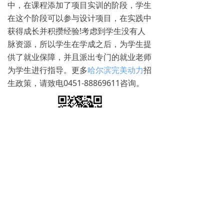
中，在课程添加了项目实训的阶段，学生
在这个阶段可以参与设计项目，在实践中
获得成长并积攒经验!考虑到学生没有人
脉资源，所以学生在学成之后，为学生提
供了就业保障，并且派出专门的就业老师
为学生进行指导。更多
哈尔滨完美动力
招
生政策，请致电0451-88869611咨询。
免费试学
뀳
16645079482（同微信）
뀰
上一篇：
无
ꄴ