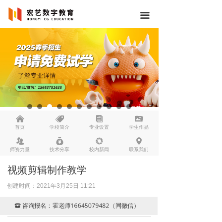
끀
낀
뀄
뀴
끡
首页
学校简介
专业设置
学生作品
뀡
낐
넆
넹
师资力量
技术分享
校内新闻
联系我们
视频剪辑制作教学
创建时间：
2021年3月25日
11:21
咨询报名：霍老师16645079482（同微信）
뀰