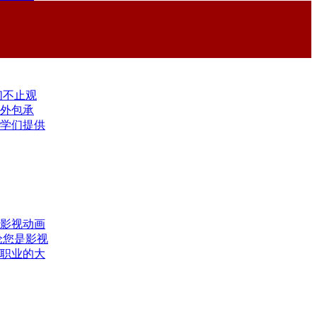
们不止观
外包承
学们提供
影视动画
论您是影视
职业的大