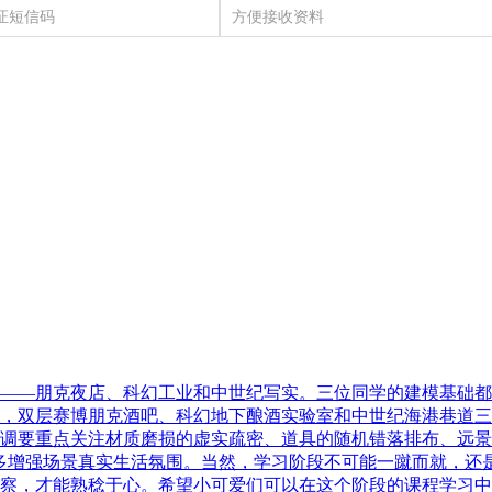
——朋克夜店、科幻工业和中世纪写实。三位同学的建模基础都
，双层赛博朋克酒吧、科幻地下酿酒实验室和中世纪海港巷道三
调要重点关注材质磨损的虚实疏密、道具的随机错落排布、远景
多增强场景真实生活氛围。当然，学习阶段不可能一蹴而就，还
察，才能熟稔于心。希望小可爱们可以在这个阶段的课程学习中