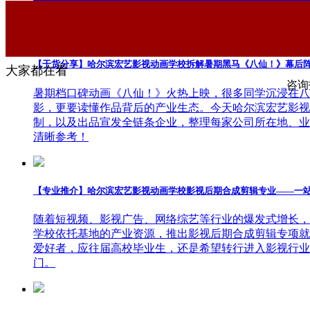
摩、多努力！
【干货分享】哈尔滨宏艺影视动画学校拆解暑期黑马《八仙！》幕后
大家都在看
咨询报
暑期档口碑动画《八仙！》火热上映，很多同学沉浸在八
影，更要读懂作品背后的产业生态。今天哈尔滨宏艺影视
制，以及出品宣发全链条企业，整理每家公司所在地、业
清晰参考！
【专业推介】哈尔滨宏艺影视动画学校影视后期合成剪辑专业——一
随着短视频、影视广告、网络综艺等行业的爆发式增长，
学校依托基地的产业资源，推出影视后期合成剪辑专项就
爱好者，应往届高校毕业生，还是希望转行进入影视行业
门。