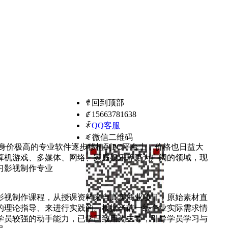
ꁸ
回到顶部
ꂅ
15663781638
ꁗ
QQ客服
ꀥ
微信二维码
原先身价极高的专业软件逐步移植到PC平台上，价格也日益大
算机游戏、多媒体、网络、家庭娱乐等更为广阔的领域，现
习影视制作专业
影视制作课程，从授课资料来自真实商业项目，原始素材直
的理论指导、来进行实践的。根据当前一线企业实际需求情
学员较强的动手能力，已学已致用为主导，引导学员学习与