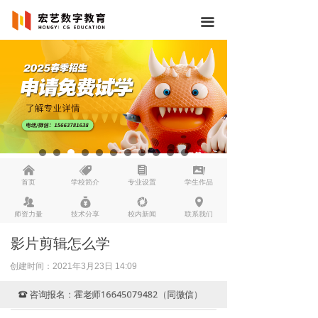
끀
낀
뀄
뀴
끡
首页
学校简介
专业设置
学生作品
뀡
낐
넆
넹
师资力量
技术分享
校内新闻
联系我们
影片剪辑怎么学
创建时间：
2021年3月23日
14:09
咨询报名：霍老师16645079482（同微信）
뀰