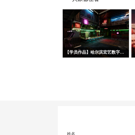
【学员作品】哈尔滨宏艺数字基地学员三维作品——初级材质
今天分享的三位初材班学员作品，分属
三种不同美术风格——朋克夜店、科幻
工业和中世纪写实。三位同学的建模基
础都相对扎实，都能熟练掌握场景完整
制作流程，在美术风格驾驭上，双层赛
博朋克酒吧、科幻地下酿酒实验室和中
世纪海港巷道三个作品都呈现了各自不
同的特点。作品在布置初期，授课老师
也强调要重点关注材质磨损的虚实疏
密、道具的随机错落排布、远景层次与
色彩对比的细化等优化环节，尽量弱化
姓名