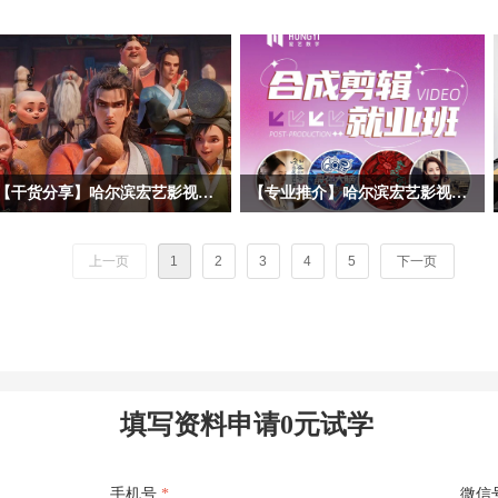
【干货分享】哈尔滨宏艺影视动画学校拆解暑期黑马《八仙！》幕后阵容！动画专业学子求职必看动画公司清单
【专业推介】哈尔滨宏艺影视动画学校影视后期合成剪辑专业——一站式解锁就业技能，实战教学赋能，开启影视职业道路！
暑期档口碑动画《八仙！》火热上映，
随着短视频、影视广告、网络综艺等行
很多同学沉浸在八仙的奇幻故事、精良
业的爆发式增长，后期合成剪辑已成为
上一页
1
2
3
4
5
下一页
的3D动画画面之中。作为动画学习
数字内容产业的核心技能之一。哈尔滨
者，我们不止观影，更要读懂作品背后
宏艺影视动画学校依托基地的产业资
的产业生态。今天哈尔滨宏艺影视动画
源，推出影视后期合成剪辑专项就业
学校带大家跳出剧情，深挖《八仙！》
班，致力于培养兼具技术实力与艺术创
幕后主控制作、联合外包承制，以及出
意的复合型人才。 无论您是影视爱好
品宣发全链条企业，整理每家公司所在
者，应往届高校毕业生，还是希望转行
填写资料申请0元试学
地、业务范围、代表作、招人方向，为
进入影视行业的职场人士，影视后期合
未来想要进入动画行业求职的同学们提
成剪辑就业班都将为您，打开通往高薪
供清晰参考！
职业的大门。
手机号
*
微信