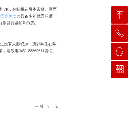
dius和PR，包括挑选脚本素材、画面
ꁸ
尔滨完美动力
具备多年优秀的师
分别进行讲解和联系。
ꂅ
回到顶部
学生没有人脉资源，所以学生在学
ꁗ
15663781638
，请致电0451-88869611咨询。
ꀥ
QQ客服
微信二维码
后一个：
无
ꁹ