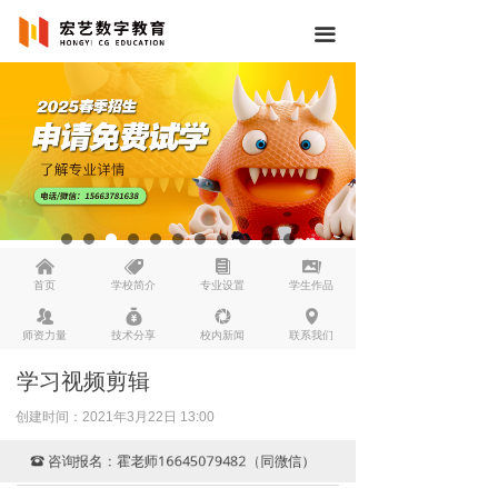
끀
낀
뀄
뀴
끡
首页
学校简介
专业设置
学生作品
뀡
낐
넆
넹
师资力量
技术分享
校内新闻
联系我们
学习视频剪辑
创建时间：
2021年3月22日
13:00
咨询报名：霍老师16645079482（同微信）
뀰