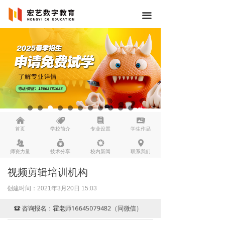
끀
낀
뀄
뀴
끡
首页
学校简介
专业设置
学生作品
뀡
낐
넆
넹
师资力量
技术分享
校内新闻
联系我们
视频剪辑培训机构
创建时间：
2021年3月20日
15:03
咨询报名：霍老师16645079482（同微信）
뀰