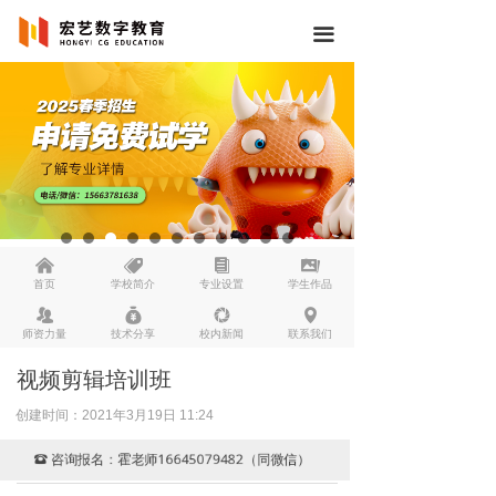
끀
낀
뀄
뀴
끡
首页
学校简介
专业设置
学生作品
뀡
낐
넆
넹
师资力量
技术分享
校内新闻
联系我们
视频剪辑培训班
创建时间：
2021年3月19日
11:24
咨询报名：霍老师16645079482（同微信）
뀰