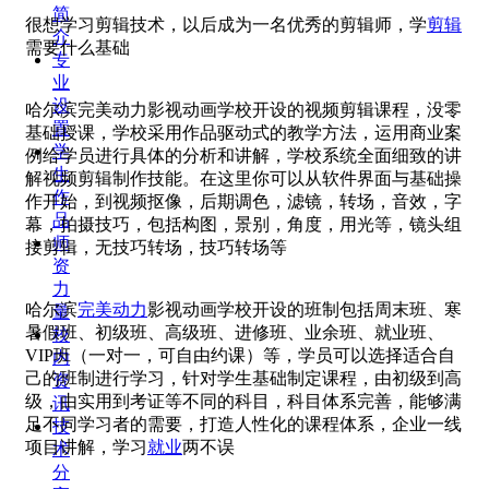
简
很想学习剪辑技术，以后成为一名优秀的剪辑师，学
剪辑
介
需要什么基础
专
业
设
哈尔滨完美动力影视动画学校开设的视频剪辑课程，没零
置
基础​‌‌‌‌授课，学校采用作品驱动式的教学方法，运用商业案
学
例给学员进行具体的分析和讲解，学校系统全面细致的讲
生
解视频剪辑制作技能。在这里你可以从软件界面与基础操
作
作开始，到视频抠像，后期调色，滤镜，转场，音效，字
品
幕，拍摄技巧，包括构图，景别，角度，用光等，镜头组
师
接剪辑，无技巧转场，技巧转场等
资
力
哈尔滨
完美动力
影视动画学校开设的班制包括周末班、寒
量
暑假班、初级班、高级班、进修班、业余班、就业班、
校
VIP班（一对一，可自由约课）等，学员可以选择适合自
内
己的班制进行学习，针对学生基础制定课程，由初级到高
资
级，由实用到考证等不同的科目，科目体系完善，能够满
讯
足不同学习者的需要，打造人性化的课程体系，企业一线
技
项目讲解，学习
就业
两不误
术
分