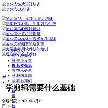
낀
首页
뀄
学校简介
뀴
专业设置
뀡
师资力量
끡
学生作品
낐
技术分享
넆
校内新闻
끀
넹
联系我们
ꁲ
学剪辑需要什么基础
首
页
创建时间：
2021年3月19
学
日
09:57
校