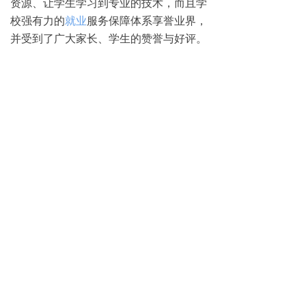
资源、让学生学习到专业的技术，而且学
校强有力的
就业
服务保障体系享誉业界，
并受到了广大家长、学生的赞誉与好评。
更多哈尔滨完美动力影视动画学校招生政
策，请致电0451-88869611咨询
免费试学
뀳
16645079482（同微信）
뀰
上一篇：
无
ꄴ
下一篇：
无
ꄲ