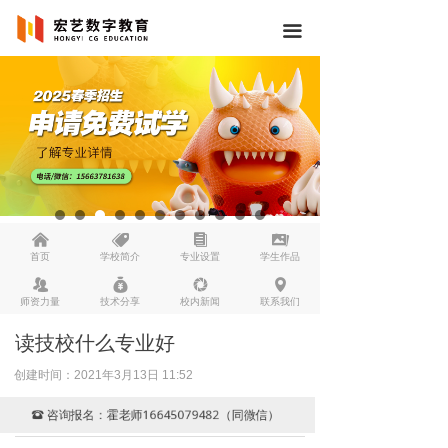
끀
낀
뀄
뀴
끡
首页
学校简介
专业设置
学生作品
뀡
낐
넆
넹
师资力量
技术分享
校内新闻
联系我们
读技校什么专业好
创建时间：
2021年3月13日
11:52
咨询报名：霍老师16645079482（同微信）
뀰