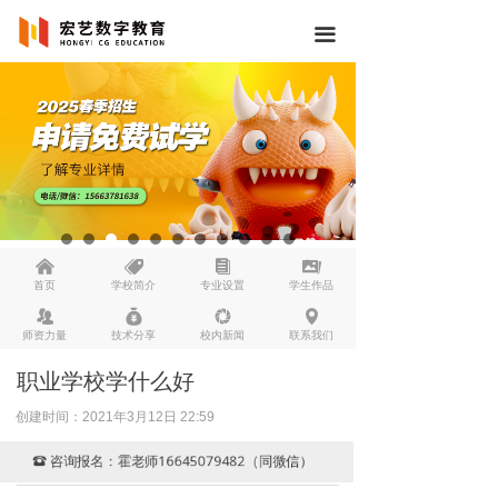
끀
낀
뀄
뀴
끡
首页
学校简介
专业设置
学生作品
뀡
낐
넆
넹
师资力量
技术分享
校内新闻
联系我们
职业学校学什么好
创建时间：
2021年3月12日
22:59
咨询报名：霍老师16645079482（同微信）
뀰