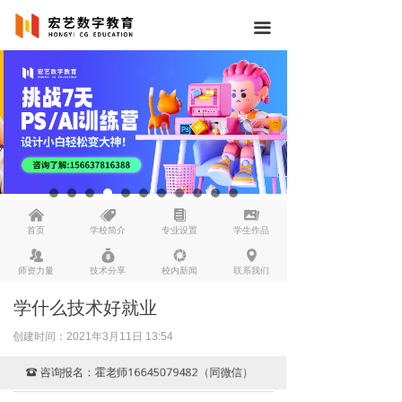
끀
낀
뀄
뀴
끡
首页
学校简介
专业设置
学生作品
뀡
낐
넆
넹
师资力量
技术分享
校内新闻
联系我们
学什么技术好就业
创建时间：
2021年3月11日
13:54
咨询报名：霍老师16645079482（同微信）
뀰