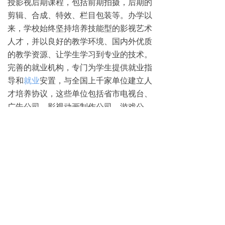
授影视后期课程，包括前期拍摄，后期的
剪辑、合成、特效、栏目包装等。办学以
来，学校始终坚持培养技能型的影视艺术
人才，并以良好的教学环境、国内外优质
的教学资源、让学生学习到专业的技术。
完善的就业机构，专门为学生提供就业指
导和
就业
安置，与全国上千家单位建立人
才培养协议，这些单位包括省市电视台、
广告公司、影视动画制作公司、游戏公
司、动画公司等，让学生可以放心的就
业。
更多哈尔滨完美动力影视动画学校招生政
策，请致电0451-88869611咨询