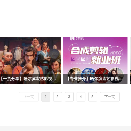
【干货分享】哈尔滨宏艺影视动画学校拆解暑期黑马《八仙！》幕后阵容！动画专业学子求职必看动画公司清单
【专业推介】哈尔滨宏艺影视动画学校影视后期合成剪辑专业——一站式解锁就业技能，实战教学赋能，开启影视职业道路！
暑期档口碑动画《八仙！》火热上映，
随着短视频、影视广告、网络综艺等行
很多同学沉浸在八仙的奇幻故事、精良
业的爆发式增长，后期合成剪辑已成为
上一页
1
2
3
4
5
下一页
的3D动画画面之中。作为动画学习
数字内容产业的核心技能之一。哈尔滨
者，我们不止观影，更要读懂作品背后
宏艺影视动画学校依托基地的产业资
的产业生态。今天哈尔滨宏艺影视动画
源，推出影视后期合成剪辑专项就业
学校带大家跳出剧情，深挖《八仙！》
班，致力于培养兼具技术实力与艺术创
幕后主控制作、联合外包承制，以及出
意的复合型人才。 无论您是影视爱好