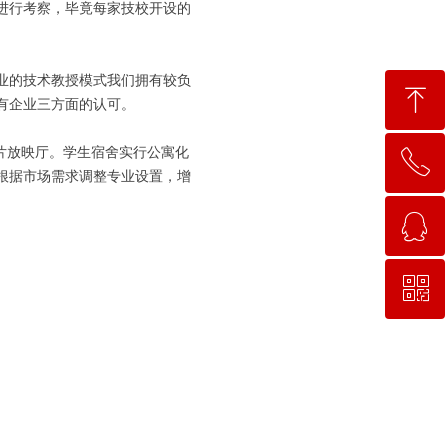
进行考察，毕竟每家技校开设的
业的技术教授模式我们拥有较负
ꁸ
有企业三方面的认可。
片放映厅。学生宿舍实行公寓化
ꂅ
回到顶部
根据市场需求调整专业设置，增
ꁗ
15663781638
ꀥ
QQ客服
微信二维码