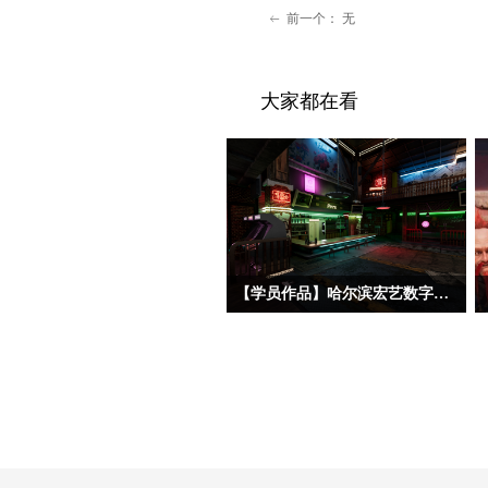
前一个：
无
ꂃ
大家都在看
【学员作品】哈尔滨宏艺数字基地学员三维作品——初级材质
今天分享的三位初材班学员作品，分属
三种不同美术风格——朋克夜店、科幻
工业和中世纪写实。三位同学的建模基
础都相对扎实，都能熟练掌握场景完整
制作流程，在美术风格驾驭上，双层赛
博朋克酒吧、科幻地下酿酒实验室和中
世纪海港巷道三个作品都呈现了各自不