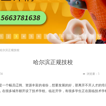
1
2
3
4
5
6
7
8
9
10
11
12
13
14
哈尔滨正规技校
哈尔滨正规技校
:56
浏览量：
5
넶
是一个幅员辽阔、资源丰富的省份，想要发展的好，那离开不开人才的培
，在很多城市都开设了技术学校。临近开学，有很多学生正在面临技术学