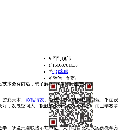
ꁸ
回到顶部
ꂅ
15663781638
ꁗ
QQ客服
ꀥ
微信二维码
技术会有前途，想了解下220岁学什么技术好
、游戏美术、
影视特效
、影视广告、电视栏目包装、平面设
景好，发展空间大，接触的人群也是不一样的，而且学校零
教学、研发无缝联接示范单位。采用项目驱动式案例教学方