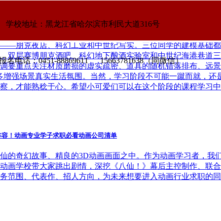
学校地址：黑龙江省哈尔滨市利民大道316号
——朋克夜店、科幻工业和中世纪写实。三位同学的建模基础都
，双层赛博朋克酒吧、科幻地下酿酒实验室和中世纪海港巷道三
名电话：0451-88869611 15663781638（同微信）
调要重点关注材质磨损的虚实疏密、道具的随机错落排布、远景
多增强场景真实生活氛围。当然，学习阶段不可能一蹴而就，还
察，才能熟稔于心。希望小可爱们可以在这个阶段的课程学习中
阵容！动画专业学子求职必看动画公司清单
仙的奇幻故事、精良的3D动画画面之中。作为动画学习者，我
动画学校带大家跳出剧情，深挖《八仙！》幕后主控制作、联合
务范围、代表作、招人方向，为未来想要进入动画行业求职的同