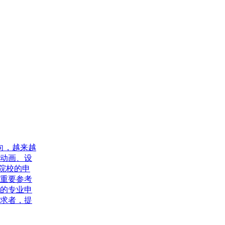
键
获
取
学
费
明
细
向，越来越
动画、设
院校的申
重要参考
的专业申
求者，提