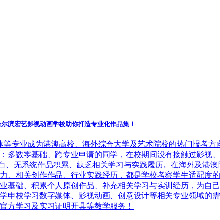
哈尔滨宏艺影视动画学校助你打造专业化作品集！
媒体等专业成为港澳高校、海外综合大学及艺术院校的热门报考方
：多数零基础、跨专业申请的同学，在校期间没有接触过影视、
能空白、无系统作品积累、缺乏相关学习与实践履历。在海外及港澳
力、相关创作作品、行业实践经历，都是学校考察学生适配度的
业基础、积累个人原创作品、补充相关学习与实训经历，为自己
学申校学习数字媒体、影视动画、创意设计等相关专业领域的需
官方学习及实习证明开具等教学服务！