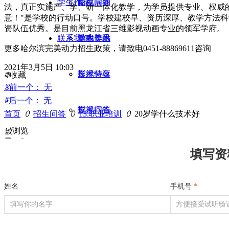
学生作品
招生问答
影视后期
法，真正实施产、学、研一体化教学，为学员提供专业、权威的
意！"是学校的行动口号。学校建校早、资历深厚、教学方法
资队伍优秀。是目前黑龙江省三维影视动画专业的领军学府。
联系我们
业内资讯
游戏美术
学生作品
更多哈尔滨完美动力招生政策，请致电0451-88869611咨询
2021年3月5日
10:03
影视特效
技术分享
ꄀ
收藏
ꂃ
前一个：
无
ꁹ
后一个：
无
影视广告
技术问答
首页
ꄲ
招生问答
ꄲ
13.职业培训
ꄲ
20岁学什么技术好
넶
浏览
量：
0
栏目包装
业内招聘
填写资
平面设计
姓名
手机号
*
短视频制作