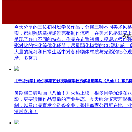
大家都在看
【学员作品】哈尔滨宏艺数字基地学员三维作品——初级材质
今天分享的三位初材班学员作品，分属三种不同美术风格
实，都能熟练掌握场景完整制作流程，在美术风格驾驭上
咨询报
呈现了各自不同的特点。作品在布置初期，授课老师也强
彩对比的细化等优化环节，尽量弱化模型的CG塑料感，
大量的练习和日常生活中对各种物体材质与光影的细心观
摩、多努力！
【干货分享】哈尔滨宏艺影视动画学校拆解暑期黑马《八仙！》幕后
暑期档口碑动画《八仙！》火热上映，很多同学沉浸在八
影，更要读懂作品背后的产业生态。今天哈尔滨宏艺影视
制，以及出品宣发全链条企业，整理每家公司所在地、业
清晰参考！