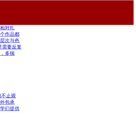
相对扎
个作品都
层次与色
是需要反复
，多揣
们不止观
外包承
学们提供