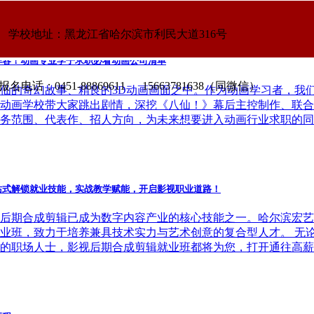
学校地址：黑龙江省哈尔滨市利民大道316号
阵容！动画专业学子求职必看动画公司清单
名电话：0451-88869611 15663781638（同微信）
仙的奇幻故事、精良的3D动画画面之中。作为动画学习者，我
动画学校带大家跳出剧情，深挖《八仙！》幕后主控制作、联合
务范围、代表作、招人方向，为未来想要进入动画行业求职的同
站式解锁就业技能，实战教学赋能，开启影视职业道路！
后期合成剪辑已成为数字内容产业的核心技能之一。哈尔滨宏艺
业班，致力于培养兼具技术实力与艺术创意的复合型人才。 无
的职场人士，影视后期合成剪辑就业班都将为您，打开通往高薪