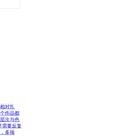
一
键
获
取
学
费
明
细
相对扎
个作品都
层次与色
是需要反复
，多揣