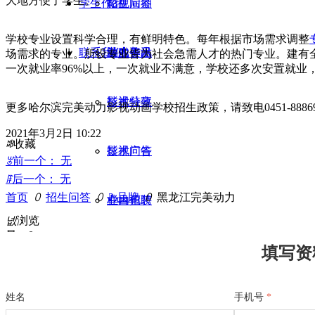
大地方便了学生。
学生作品
招生问答
影视后期
学校专业设置科学合理，有鲜明特色。每年根据市场需求调整
联系我们
业内资讯
游戏美术
学生作品
场需求的专业。所设专业皆为社会急需人才的热门专业。建有
一次就业率96%以上，一次就业不满意，学校还多次安置就业
影视特效
技术分享
更多哈尔滨完美动力影视动画学校招生政策，请致电0451-88869
2021年3月2日
10:22
ꄀ
收藏
影视广告
技术问答
ꂃ
前一个：
无
ꁹ
后一个：
无
首页
ꄲ
招生问答
ꄲ
2.品牌
ꄲ
黑龙江完美动力
栏目包装
业内招聘
넶
浏览
量：
0
平面设计
填写资
姓名
手机号
*
短视频制作