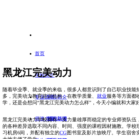
首页
黑龙江完美动力
学校简介
随着毕业季、就业季的来临，很多人都意识到了自己职业技能
多，完美动力教育培训机构，在教学质量、
就业
服务等方面都
专业设置
学校简介
学，还是会想问“黑龙江完美动力怎么样”，今天小编就和大家
师资力量
校内新闻
影视动漫
黑龙江完美动力学校拥有一支力量雄厚而稳定的专业师资队伍
的各种差异选取不同内容、时间、强度的课程因材施教。学校现
习机房6间，并配有独立的
CG
图书室及影片放映厅。学生宿舍