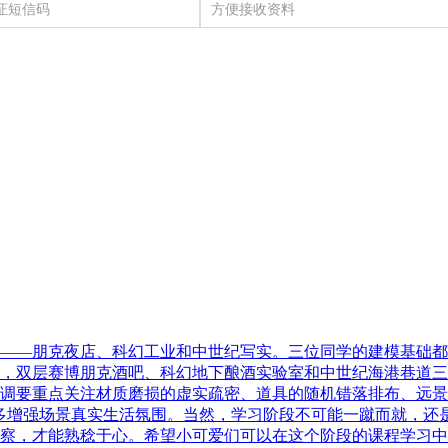
——朋克夜店、科幻工业和中世纪写实。三位同学的建模基础都
，双层赛博朋克酒吧、科幻地下酿酒实验室和中世纪海港巷道三
调要重点关注材质磨损的虚实疏密、道具的随机错落排布、远景
多增强场景真实生活氛围。当然，学习阶段不可能一蹴而就，还
察，才能熟稔于心。希望小可爱们可以在这个阶段的课程学习中