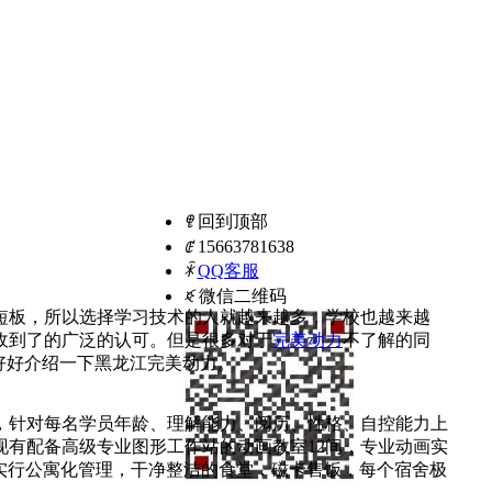
ꁸ
回到顶部
ꂅ
15663781638
ꁗ
QQ客服
ꀥ
微信二维码
短板，所以选择学习技术的人就越来越多，学校也越来越
收到了的广泛的认可。但是很多对于
完美动力
不了解的同
好好介绍一下黑龙江完美动力。
，针对每名学员年龄、理解能力、阅历、性格、自控能力上
有配备高级专业图形工作站的动画教室12间，专业动画实
实行公寓化管理，干净整洁的食堂，磁卡售饭，每个宿舍极