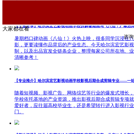
摩、多努力！
【干货分享】哈尔滨宏艺影视动画学校拆解暑期黑马《八仙！》幕后
大家都在看
咨询报
暑期档口碑动画《八仙！》火热上映，很多同学沉浸在八
影，更要读懂作品背后的产业生态。今天哈尔滨宏艺影视
制，以及出品宣发全链条企业，整理每家公司所在地、业
清晰参考！
【专业推介】哈尔滨宏艺影视动画学校影视后期合成剪辑专业——一
随着短视频、影视广告、网络综艺等行业的爆发式增长，
学校依托基地的产业资源，推出影视后期合成剪辑专项就
爱好者，应往届高校毕业生，还是希望转行进入影视行业
门。