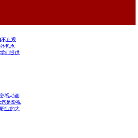
们不止观
外包承
学们提供
影视动画
论您是影视
职业的大